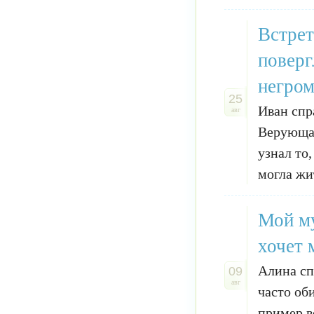
Встрет
поверг
негром
25
Иван спр
авг
Верующая
узнал то
могла жит
Мой му
хочет 
Алина сп
09
авг
часто об
пример в