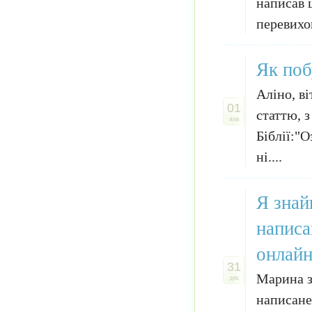
написав 
перевихов
Як поб
Аліно, в
01
статтю, 
янв
Біблії:"О
ні....
Я знай
написа
онлайн
31
Марина з
дек
написане