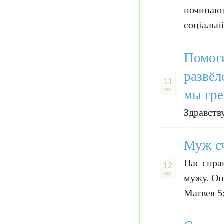
починают
соціальні
Помоги
развёл
11
мы гре
ноя
Здравств
Муж сч
Нас спра
12
ноя
мужу. Он
Матвея 5