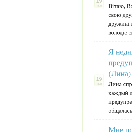
19
Вітаю, В
июн
свою дру
дружині 
володіє с
Я неда
предуп
(Лина)
19
Лина спр
июн
каждый д
предупре
общалась 
Мне по