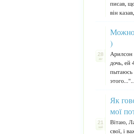
писав, що
він казав
Можно 
)
Арилсон 
28
авг
дочь, ей 
пытаюсь 
этого..."..
Як гов
мої по
Вітаю, Л
21
май
свої, і 