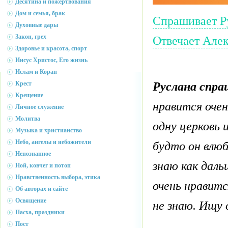
Десятина и пожертвования
Дом и семья, брак
Спрашивает Р
Духовные дары
Закон, грех
Отвечает Алек
Здоровье и красота, спорт
Иисус Христос, Его жизнь
Ислам и Коран
Руслана спра
Крест
Крещение
нравится очен
Личное служение
Молитва
одну церковь 
Музыка и христианство
Небо, ангелы и небожители
будто он влюб
Непознанное
знаю как даль
Ной, ковчег и потоп
Нравственность выбора, этика
очень нравитс
Об авторах и сайте
Освящение
не знаю. Ищу 
Пасха, праздники
Пост