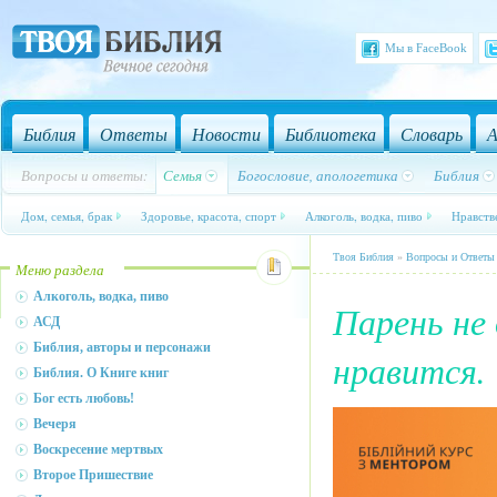
Мы в FaceBook
Библия
Ответы
Новости
Библиотека
Словарь
А
Вопросы и ответы:
Семья
Богословие, апологетика
Библия
Дом, семья, брак
Здоровье, красота, спорт
Алкоголь, водка, пиво
Нравств
Твоя Библия
»
Вопросы и Ответы
Меню раздела
Алкоголь, водка, пиво
Парень не 
АСД
Библия, авторы и персонажи
нравится.
Библия. О Книге книг
Бог есть любовь!
Вечеря
Воскресение мертвых
Второе Пришествие