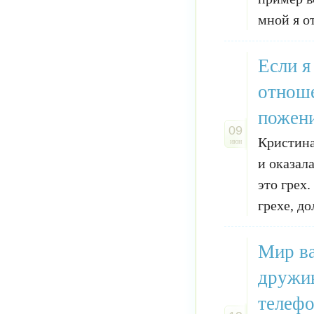
мной я о
Если я
отноше
пожени
09
Кристина
июн
и оказал
это грех
грехе, до
Мир ва
дружин
телефо