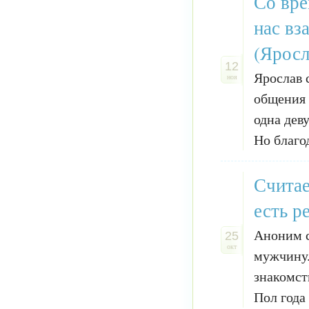
Со вре
нас вз
(Яросл
12
Ярослав 
ноя
общения 
одна дев
Но благо
Считае
есть р
Аноним с
25
окт
мужчину.
знакомст
Пол года 