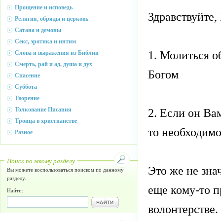
Прощение и исповедь
Здравствуйте,
Религия, обряды и церковь
Сатана и демоны
Секс, эротика и интим
1. Молиться о
Слова и выражения из Библии
Смерть, рай и ад, душа и дух
Богом
Спасение
Суббота
Творение
Толкование Писания
2. Если он Ва
Троица в христианстве
то необходимо
Разное
Поиск по этому разделу
Это же не зна
Вы можете воспользоваться поиском по данному
разделу.
еще кому-то п
Найти:
волонтерстве. 