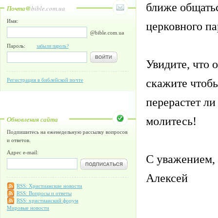
ближе общатьс
Почта@
bible.com.ua
Имя:
церковного па
@bible.com.ua
Пароль:
забыли пароль?
Увидите, что о
скажите чтобы
Регистрация в библейской почте
перерастет ли 
молитесь!
Обновления сайта
Подпишитесь на еженедельную рассылку вопросов
и ответов.
Адрес e-mail:
С уважением,
Алексей
RSS: Христианские новости
RSS: Вопросы и ответы
RSS: христианский форум
Мировые новости