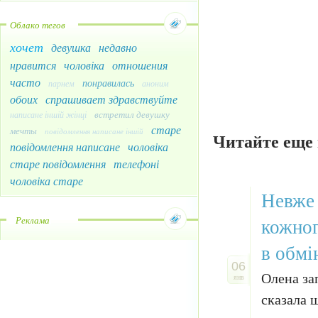
Облако тегов
хочет
девушка
недавно
нравится
чоловіка
отношения
часто
понравилась
парнем
аноним
обоих
спрашивает здравствуйте
встретил девушку
написане іншій жінці
старе
мечты
повідомлення написане іншій
Читайте еще 
повідомлення написане
чоловіка
старе повідомлення
телефоні
чоловіка старе
Невже 
кожног
Реклама
в обмі
06
Олена за
янв
сказала щ