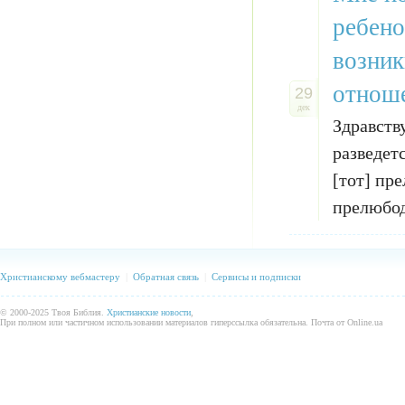
ребено
возник
отноше
29
дек
Здравств
разведет
[тот] пр
прелюбоде
Христианскому вебмастеру
|
Обратная связь
|
Сервисы и подписки
© 2000-2025 Твоя Библия.
Христианские новости
,
При полном или частичном использовании материалов гиперссылка обязательна. Почта от Online.ua