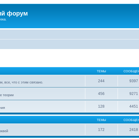
ий форум
ека.
ТЕМЫ
СООБЩЕ
244
9397
, все, что с этим связано.
456
9271
е теории
128
4451
ния
ТЕМЫ
СООБЩЕ
172
2418
рквей