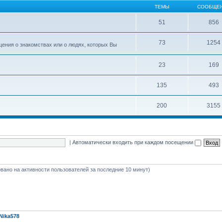
ТЕМЫ
СООБЩЕ
51
856
73
1254
ения о знакомствах или о людях, которых Вы
23
169
135
493
200
3155
|
Автоматически входить при каждом посещении
новано на активности пользователей за последние 10 минут)
Nika578