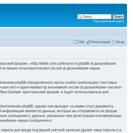
Расширенный поиск
FAQ
Регистрация
Вход
нский форум», «http://bible.com.ua/forum») и phpBB (в дальнейшем
 из ваших пользовательских сессий (в дальнейшем «ваша
ечением phpBB определённого числа cookies (небольшие текстовые
user-id») и идентификатор анонимной сессии (в дальнейшем «session-
Твоя Библия: христианский форум» и будет использоваться для
беспечению phpBB, однако они выходят за рамки этого документа,
й информации являются данные, которые вы отправляете на форум.
ные сообщения»), данные, указанные при регистрации в конференции
альнейшем «ваши сообщения»).
пароль для входа под вашей учётной записью (далее «ваш пароль») и