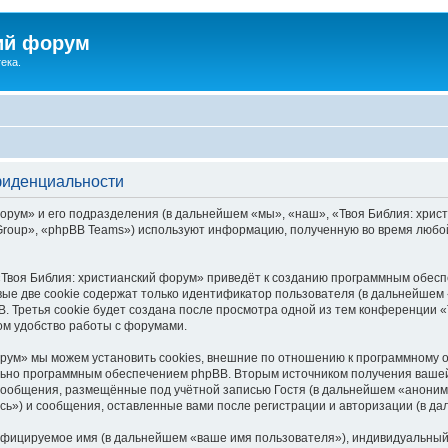
ий форум
ека.
фиденциальности
рум» и его подразделения (в дальнейшем «мы», «наш», «Твоя Библия: христиа
roup», «phpBB Teams») используют информацию, полученную во время любой
Твоя Библия: христианский форум» приведёт к созданию программным обесп
ые две cookie содержат только идентификатор пользователя (в дальнейшем «
. Третья cookie будет создана после просмотра одной из тем конференции «
ом удобство работы с форумами.
рум» мы можем установить cookies, внешние по отношению к программному о
ельно программным обеспечением phpBB. Вторым источником получения ваше
сообщения, размещённые под учётной записью Гостя (в дальнейшем «аноним
сь») и сообщения, оставленные вами после регистрации и авторизации (в д
ифицируемое имя (в дальнейшем «ваше имя пользователя»), индивидуальный 