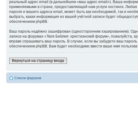
реальный адрес email (в дальнейшем «ваш адрес email»). Ваша инфор
применяемыми в стране, предоставляющей нам услуги хостинга. Любая
пароля и вашего адреса email, может быть как необходимой, так и нео
выбрать, какая информация из вашей учётной записи будет общедоступн
обеспечением phpBB.
Ваш пароль надёжно зашифрован (односторонним хэшированием). Однако
записи на форумах «Твоя Библия: христианский форум», пожалуйста, хра
вправе спрашивать ваш пароль. В случае, если вы забудете ваш парол
обеспечением phpBB. Вам будет необходимо ввести ваше имя пользоват
Вернуться на страницу входа
Список форумов