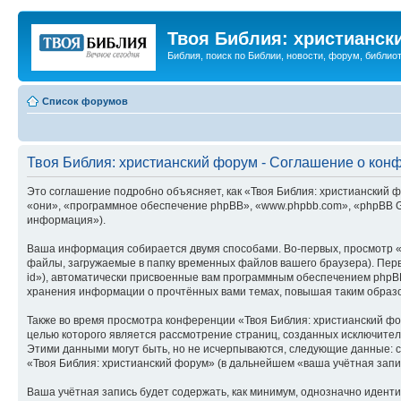
Твоя Библия: христианск
Библия, поиск по Библии, новости, форум, библиот
Список форумов
Твоя Библия: христианский форум - Соглашение о кон
Это соглашение подробно объясняет, как «Твоя Библия: христианский фо
«они», «программное обеспечение phpBB», «www.phpbb.com», «phpBB G
информация»).
Ваша информация собирается двумя способами. Во-первых, просмотр «
файлы, загружаемые в папку временных файлов вашего браузера). Перв
id»), автоматически присвоенные вам программным обеспечением phpBB
хранения информации о прочтённых вами темах, повышая таким образ
Также во время просмотра конференции «Твоя Библия: христианский фо
целью которого является рассмотрение страниц, созданных исключит
Этими данными могут быть, но не исчерпываются, следующие данные: 
«Твоя Библия: христианский форум» (в дальнейшем «ваша учётная запи
Ваша учётная запись будет содержать, как минимум, однозначно идент