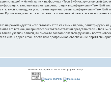
мация из вашей учётной записи на форумах «Твоя Библия: христианский фор
 информация, запрашиваемая при регистрации в конференции «Твоя Библия: 
бязательной ко вводу, на усмотрение администрации конференции «Твоя Библи
а. Кроме того, у вас есть возможность согласиться/отказаться от получен
 не рекомендуется использовать этот же самый пароль, регистрируясь на д
ните его в тайне, ни при каких обстоятельствах ни представители «Твоя Биб
ь к вашей учётной записи, вы сможете воспользоваться функцией восстанов
еля и ваш адрес email, после чего программное обеспечение phpBB сгенерир
Powered by phpBB © 2000-2009 phpBB Group