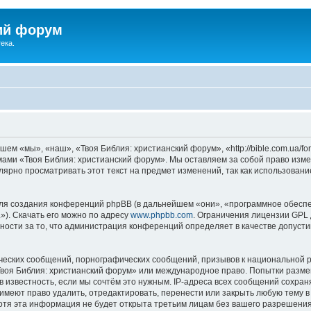
ий форум
ека.
ем «мы», «наш», «Твоя Библия: христианский форум», «http://bible.com.ua/f
умами «Твоя Библия: христианский форум». Мы оставляем за собой право изме
лярно просматривать этот текст на предмет изменений, так как использован
я создания конференций phpBB (в дальнейшем «они», «программное обеспе
»). Скачать его можно по адресу
www.phpbb.com
. Ограничения лицензии GPL 
ности за то, что администрация конференций определяет в качестве допусти
ческих сообщений, порнографических сообщений, призывов к национальной р
«Твоя Библия: христианский форум» или международное право. Попытки разм
 известность, если мы сочтём это нужным. IP-адреса всех сообщений сохра
меют право удалить, отредактировать, перенести или закрыть любую тему в
Хотя эта информация не будет открыта третьим лицам без вашего разрешени