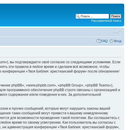
Расширенный поиск
FAQ
Вход
orum»), вы подтверждаете своё согласие со следующими условиями. Если
нять эти правила в любое время и сделаем всё возможное, чтобы
ие конференции «Твоя Библия: христианский форум» после обновления/
чение phpBB», «www.phpbb.com», «phpBB Group», «phpBB Teams»),
для программного обеспечения phpBB строго связаны с организацией и
мого содержания и/или поведения в них. За дополнительной
озни и прочих сообщений, которые могут нарушить законы вашей
ещения таких сообщений могут привести к вашему немедленному
няются для возможности проведения такой политики. Вы соглашаетесь с
 любое время по своему усмотрению. Как пользователь вы согласны с
я, ни администрация конференции «Твоя Библия: христианский форум»,