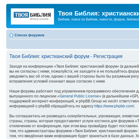
Твоя Библия: христианск
Библия, поиск по Библии, новости, форум, библиот
Список форумов
Твоя Библия: христианский форум - Регистрация
Заходя на конференцию «Твоя Библия: христианский форум» (в дальнейш
вы не согласны с ними, пожалуйста, не заходите и не пользуйтесь фор
уведомить вас об этом, однако с вашей стороны было бы разумным регу
исправления условий означает ваше согласие с ними.
Наши форумы работают под управлением программного обеспечения дл
выпущенного по лицензии «
General Public License
» (в дальнейшем «GPL
поддержкой интернет-конференций, и phpBB Group не несёт ответствен
информацией о phpBB обращайтесь по адресу
https://www.phpbb.com/
.
Вы соглашаетесь не размещать оскорбительных, угрожающих, клеветни
страны, страны, которая предоставляет услуги хостинга для форумов 
отключению от конференции, при этом ваш провайдер будет поставлен в
тем, что администраторы форумов «Твоя Библия: христианский форум» и
тем, что введённая вами информация будет храниться в базе данных. 