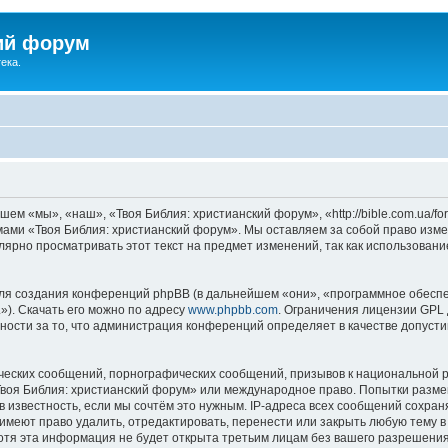
ий форум
ека.
ем «мы», «наш», «Твоя Библия: христианский форум», «http://bible.com.ua/f
умами «Твоя Библия: христианский форум». Мы оставляем за собой право изме
лярно просматривать этот текст на предмет изменений, так как использован
я создания конференций phpBB (в дальнейшем «они», «программное обеспе
»). Скачать его можно по адресу
www.phpbb.com
. Ограничения лицензии GPL 
ности за то, что администрация конференций определяет в качестве допусти
ческих сообщений, порнографических сообщений, призывов к национальной р
«Твоя Библия: христианский форум» или международное право. Попытки разм
 известность, если мы сочтём это нужным. IP-адреса всех сообщений сохра
меют право удалить, отредактировать, перенести или закрыть любую тему в
Хотя эта информация не будет открыта третьим лицам без вашего разрешени