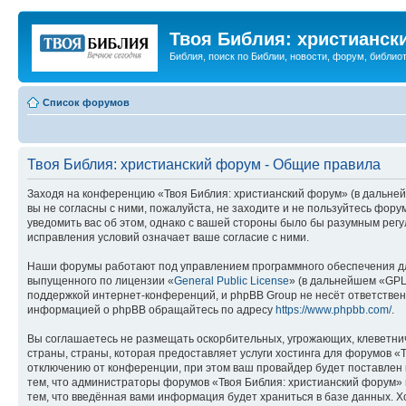
Твоя Библия: христианск
Библия, поиск по Библии, новости, форум, библиот
Список форумов
Твоя Библия: христианский форум - Общие правила
Заходя на конференцию «Твоя Библия: христианский форум» (в дальнейш
вы не согласны с ними, пожалуйста, не заходите и не пользуйтесь фор
уведомить вас об этом, однако с вашей стороны было бы разумным регу
исправления условий означает ваше согласие с ними.
Наши форумы работают под управлением программного обеспечения дл
выпущенного по лицензии «
General Public License
» (в дальнейшем «GPL
поддержкой интернет-конференций, и phpBB Group не несёт ответствен
информацией о phpBB обращайтесь по адресу
https://www.phpbb.com/
.
Вы соглашаетесь не размещать оскорбительных, угрожающих, клеветни
страны, страны, которая предоставляет услуги хостинга для форумов 
отключению от конференции, при этом ваш провайдер будет поставлен в
тем, что администраторы форумов «Твоя Библия: христианский форум» и
тем, что введённая вами информация будет храниться в базе данных. 