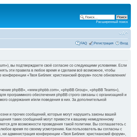
Расширенный поиск
FAQ
Регистрация
Вход
orum»), вы подтверждаете своё согласие со следующими условиями. Если
нять эти правила в любое время и сделаем всё возможное, чтобы
ие конференции «Твоя Библия: христианский форум» после обновления/
чение phpBB», «www.phpbb.com», «phpBB Group», «phpBB Teams»),
для программного обеспечения phpBB строго связаны с организацией и
мого содержания и/или поведения в них. За дополнительной
озни и прочих сообщений, которые могут нарушить законы вашей
ещения таких сообщений могут привести к вашему немедленному
няются для возможности проведения такой политики. Вы соглашаетесь с
 любое время по своему усмотрению. Как пользователь вы согласны с
я, ни администрация конференции «Твоя Библия: христианский форум»,