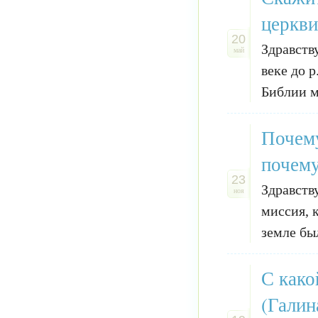
церкви
20
Здравств
май
веке до 
Библии м
Почему
почему
23
Здравств
ноя
миссия, 
земле был
С како
(Галин