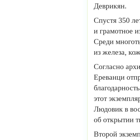
Деврикян.
Спустя 350 ле
и грамотное и
Среди многот
из железа, ко
Согласно арх
Ереванци отпр
благодарность
этот экземпля
Людовик в вос
об открытии т
Второй экзем