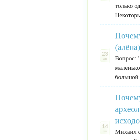
только о
Некоторы
Почему
(алёна
23
Вопрос: 
авг
маленькой
большой б
Почему
археол
исходо
14
Михаил с
окт