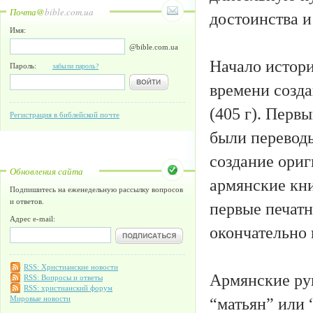
Почта@
bible.com.ua
достоинства и
Имя:
@bible.com.ua
Начало истори
Пароль:
забыли пароль?
времени созд
(405 г). Пер
Регистрация в библейской почте
были переводы
создание ориг
Обновления сайта
армянские кни
Подпишитесь на еженедельную рассылку вопросов
и ответов.
первые печатн
Адрес e-mail:
окончательно
RSS: Христианские новости
Армянские ру
RSS: Вопросы и ответы
RSS: христианский форум
“матьян” или 
Мировые новости