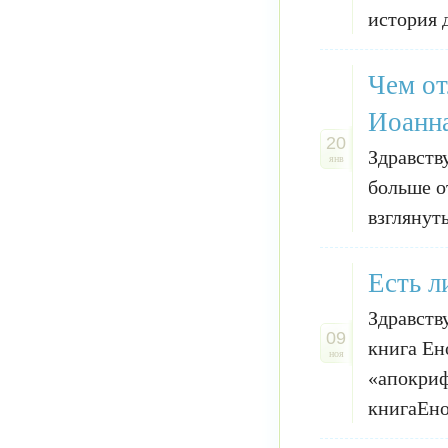
история 
Чем от
Иоанна
20
Здравств
янв
больше о
взглянут
Есть л
Здравств
09
книга Ен
ноя
«апокриф
книгаЕнох