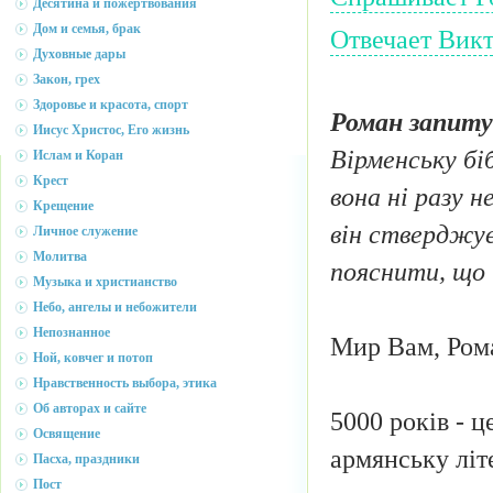
Десятина и пожертвования
Дом и семья, брак
Отвечает Викт
Духовные дары
Закон, грех
Здоровье и красота, спорт
Роман запиту
Иисус Христос, Его жизнь
Вірменську біб
Ислам и Коран
Крест
вона ні разу н
Крещение
він стверджує
Личное служение
Молитва
пояснити, що 
Музыка и христианство
Небо, ангелы и небожители
Непознанное
Мир Вам, Ром
Ной, ковчег и потоп
Нравственность выбора, этика
Об авторах и сайте
5000 років - 
Освящение
армянську літе
Пасха, праздники
Пост