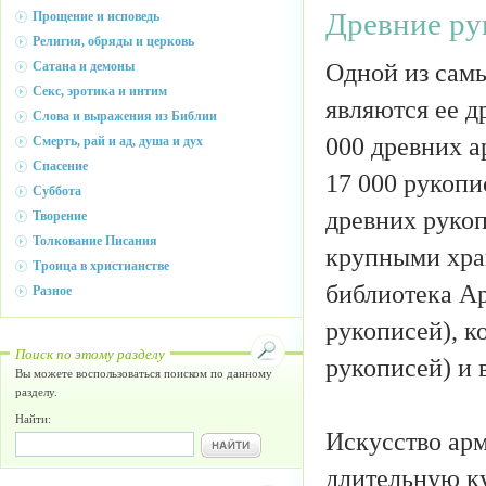
Древние ру
Прощение и исповедь
Религия, обряды и церковь
Одной из сам
Сатана и демоны
Секс, эротика и интим
являются ee д
Слова и выражения из Библии
000 древних а
Смерть, рай и ад, душа и дух
Спасение
17 000 рукопи
Суббота
древних рукоп
Творение
Толкование Писания
крупными хра
Троица в христианстве
библиотека Ар
Разное
рукописей), к
Поиск по этому разделу
рукописей) и 
Вы можете воспользоваться поиском по данному
разделу.
Найти:
Искусство ар
длительную к