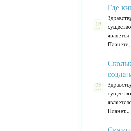
Где кн
Здравств
16
существо
сен
является
Планете, 
Скольк
создан
Здравств
05
июл
существо
является
Планет...
Скажит