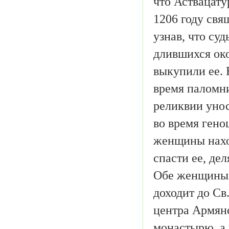
что Аствацату
1206 году свя
узнав, что су
длившихся око
выкупили ее. 
время паломни
реликвии унос
во время гено
женщины нахо
спасти ее, дел
Обе женщины 
доходит до Св
центра Армянс
монастырю, а 