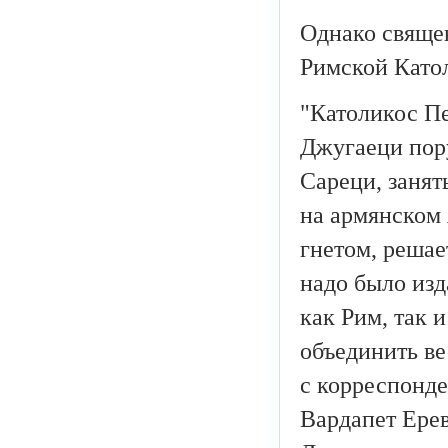
Однако свяще
Римской Като
"Католикос П
Джугаеци пор
Сареци, занят
на армянском 
гнетом, решае
надо было изд
как Рим, так 
объединить ве
с корреспонде
Вардапет Ерев