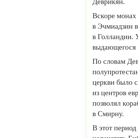
Деврикян.
Вскоре монах 
в Эчмиадзин в
в Голландии. 
выдающегося 
По словам Дев
полупротестан
церкви было с
из центров ев
позволял кора
в Смирну.
В этот период