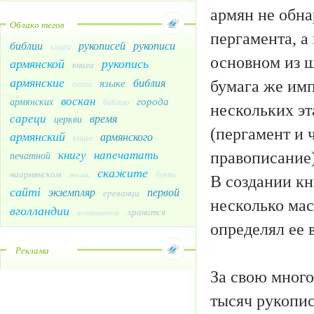
армян не обна
Облако тегов
пергамента, а
библии
рукописей
рукописи
книги
основном из 
армянской
рукопись
книга
армянские
библия
языке
бумага же имп
еноха
воскан
города
армянских
библию
нескольких эт
сареци
время
церкви
(пергамент и 
армянский
армянского
книге
книгу
напечатать
правописание
печатной
скажите
наармянском
буквы
жизнь
В создании кн
сайті
экземпляр
первой
ереванци
несколько мас
вголландии
хранится
аствацатур
определял ее 
Реклама
За свою много
тысяч рукопис