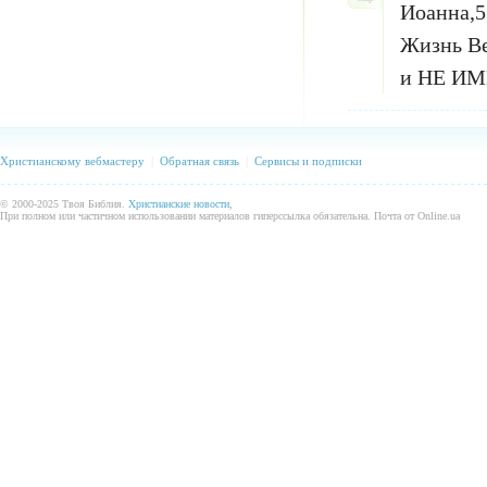
Иоанна,5
Жизнь Ве
и НЕ ИМЕ
Христианскому вебмастеру
|
Обратная связь
|
Сервисы и подписки
© 2000-2025 Твоя Библия.
Христианские новости
,
При полном или частичном использовании материалов гиперссылка обязательна. Почта от Online.ua