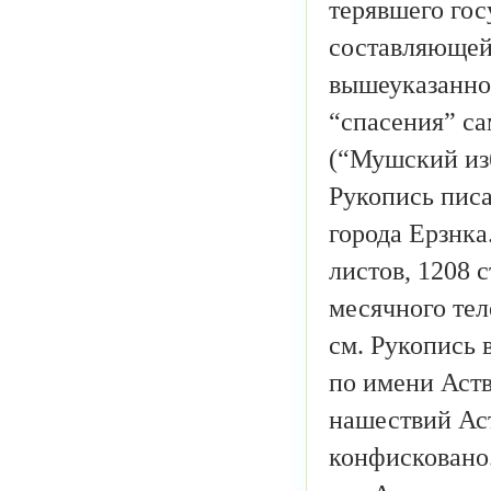
терявшего гос
составляющей
вышеуказанно
“спасения” с
(“Мушский изб
Рукопись писал
города Ерзнка
листов, 1208 
месячного тел
см. Рукопись 
по имени Аств
нашествий Аст
конфисковано.