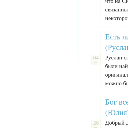
что на С
связанны
некоторо
Есть л
(Русла
Руслан с
04
авг
были най
оригинал
можно бы
Бог вс
(Юлия
Добрый д
28
мар