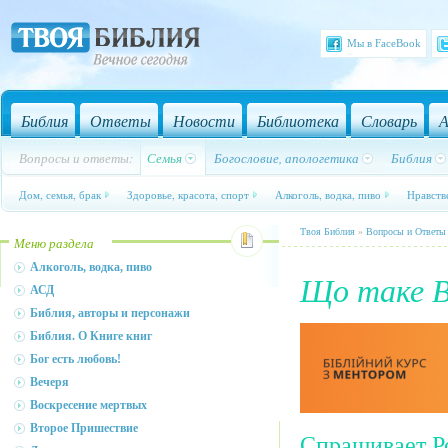
Мы в FaceBook
Библия
Ответы
Новости
Библиотека
Словарь
А
Вопросы и ответы:
Семья
Богословие, апологетика
Библия
Дом, семья, брак
Здоровье, красота, спорт
Алкоголь, водка, пиво
Нравств
Твоя Библия
»
Вопросы и Ответы
Меню раздела
Алкоголь, водка, пиво
Що таке В
АСД
Библия, авторы и персонажи
Библия. О Книге книг
Бог есть любовь!
Вечеря
Воскресение мертвых
Второе Пришествие
Спрашивает Р