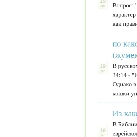
19
Вопрос: 
янв
характер
как прав
по как
(жумек
В русско
19
авг
34:14 - 
Однако в
кошки уп
Из как
В Библии
19
еврейско
авг