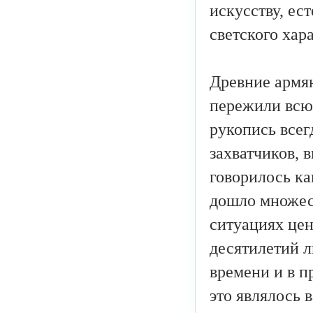
искусству, ес
светского хар
Древние армя
пережили всю 
рукопись всег
захватчиков, 
говорилось ка
дошло множест
ситуациях цен
десятилетий л
времени и в п
это являлось 