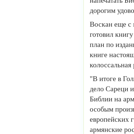
напечатать Би
дорогим удово
Воскан еще с 
готовил книгу
план по издан
книге настоя
колоссальная 
"В итоге в Го
дело Сареци и
Библии на арм
особым произв
европейских г
армянские ро