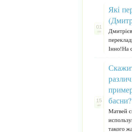
Які пе
(Дмитр
01
Дмитрієва
сен
переклад
Інно!На с
Скажит
различ
пример
басни?
15
авг
Матвей с
использу
такого ж