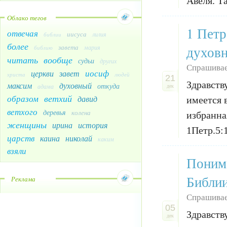
Авеля. Та
Облако тегов
1 Петр
отвечая
иисуса
лилия
библии
более
духов
завета
мария
библию
читать
вообще
судьи
других
Спрашивае
иосиф
церкви
завет
христа
людей
21
Здравств
максим
духовный
откуда
адама
дек
ветхий
образом
давид
имеется 
ветхого
деревья
колена
избранна
женщины
ирина
история
1Петр.5:1
царств
каина
николай
каким
взяли
Понима
Библии
Реклама
Спрашивае
05
Здравств
дек