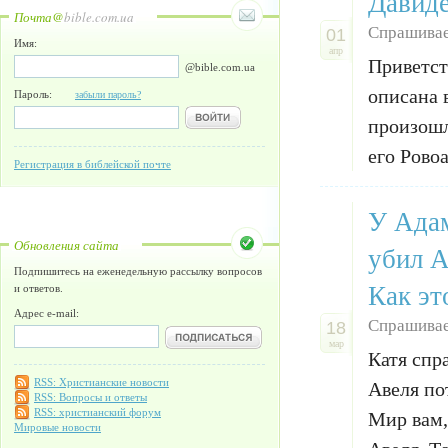
Давиде
Почта@
bible.com.ua
Спрашива
01
Имя:
апр
Приветст
@bible.com.ua
описана 
Пароль:
забыли пароль?
произошл
его Ровоа
Регистрация в библейской почте
У Адам
Обновления сайта
убил А
Подпишитесь на еженедельную рассылку вопросов
Как эт
и ответов.
Адрес e-mail:
Спрашивае
18
мар
Катя спр
RSS: Христианские новости
Авеля по
RSS: Вопросы и ответы
RSS: христианский форум
Мир вам,
Мировые новости