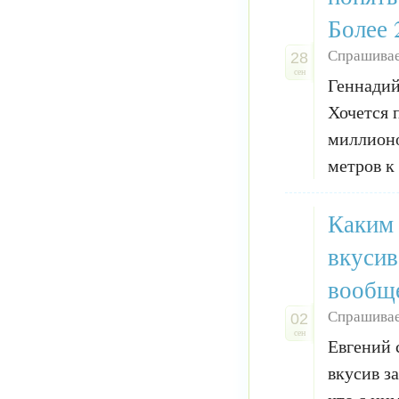
Более 
Спрашивае
28
сен
Геннадий
Хочется 
миллионо
метров к 
Каким 
вкусив
вообще
Спрашивае
02
сен
Евгений 
вкусив з