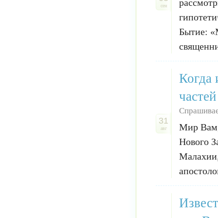
рассмотр
сен
гипотети
Бытие: «
священни
Когда 
частей
Спрашивае
31
Мир Вам,
авг
Нового З
Малахии,
апостолов
Извест