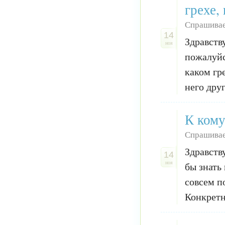
грехе,
Спрашивае
14
Здравств
ноя
пожалуйс
каком гр
него друг
К кому
Спрашивае
Здравств
14
ноя
бы знать
совсем п
Конкретн