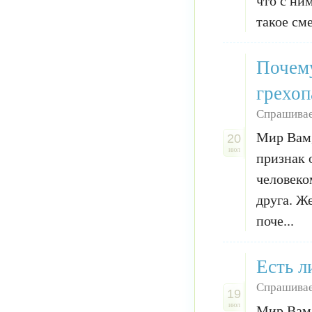
что с ни
такое сме
Почему
грехоп
Спрашивае
Мир Вам,
20
июл
признак 
человеко
друга. Ж
поче...
Есть л
Спрашивае
19
июл
Мир Вам,