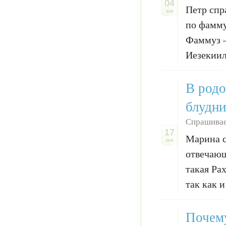
04
Петр спр
янв
по фамму
Фаммуз —
Иезекиил
В родо
блудни
Спрашива
17
Марина с
ноя
отвечающ
такая Ра
так как и
Почему