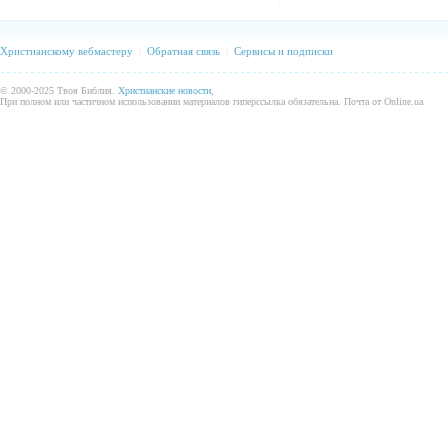
Христианскому вебмастеру
|
Обратная связь
|
Сервисы и подписки
© 2000-2025 Твоя Библия.
Христианские новости
,
При полном или частичном использовании материалов гиперссылка обязательна. Почта от Online.ua