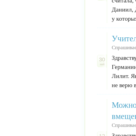
считала,
Даниил, 
у которых
Учител
Спрашивае
Здравств
30
май
Германии
Лилит. Я
не верю 
Можно 
вмещен
Спрашивае
Здравств