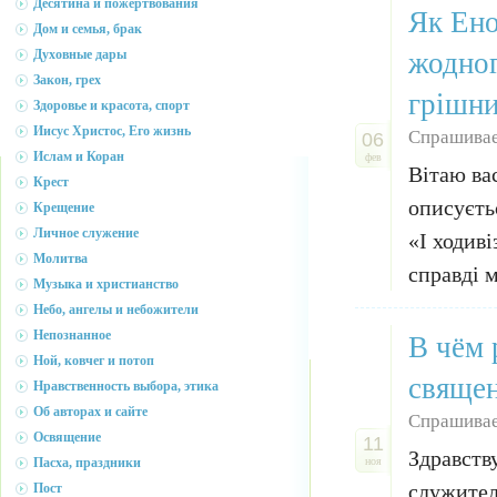
Десятина и пожертвования
Як Ено
Дом и семья, брак
жодног
Духовные дары
Закон, грех
грішн
Здоровье и красота, спорт
Иисус Христос, Его жизнь
Спрашивае
06
Ислам и Коран
фев
Вітаю вас
Крест
описуєть
Крещение
Личное служение
«І ходиві
Молитва
справді м
Музыка и христианство
Небо, ангелы и небожители
В чём 
Непознанное
Ной, ковчег и потоп
свяще
Нравственность выбора, этика
Об авторах и сайте
Спрашивае
Освящение
11
Здравств
Пасха, праздники
ноя
служител
Пост