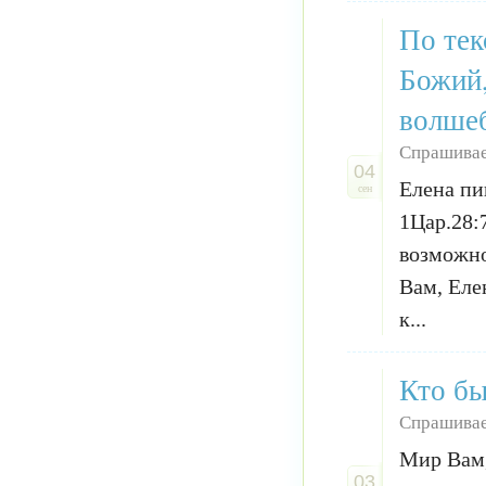
По тек
Божий,
волше
Спрашива
04
Елена пи
сен
1Цар.28:
возможно
Вам, Еле
к...
Кто бы
Спрашивае
Мир Вам,
03