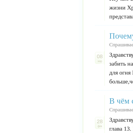
жизни Хр
представ
Почем
Спрашивае
Здравств
08
мар
забить н
для огня
больше,ч
В чём 
Спрашивае
Здравств
28
фев
глава 13