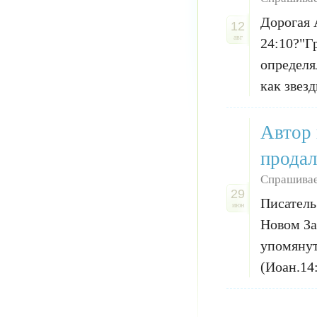
Дорогая 
12
авг
24:10?"Г
определя
как звезд
Автор 
продал
Спрашивае
29
Писатель
июн
Новом За
упомянут
(Иоан.14: