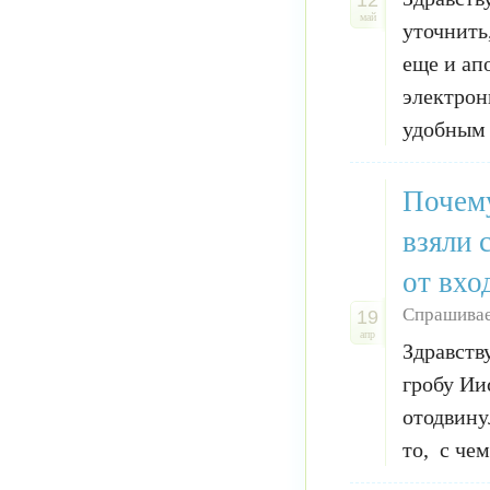
12
май
уточнить
еще и ап
электрон
удобным о
Почему
взяли 
от вхо
Спрашивае
19
апр
Здравств
гробу Ии
отодвину
то, с че