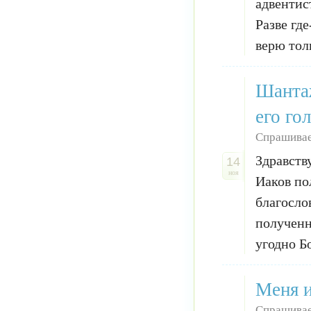
адвентис
Разве гд
верю тол
Шантаж
его го
Спрашива
Здравств
14
ноя
Иаков по
благосло
полученн
угодно Бо
Меня и
Спрашивае