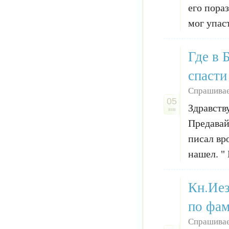
его пораз
мог упаст
Где в 
спасти
Спрашива
05
Здравств
янв
Предавай
писал вр
нашел. "
Кн.Иез
по фам
Спрашивае