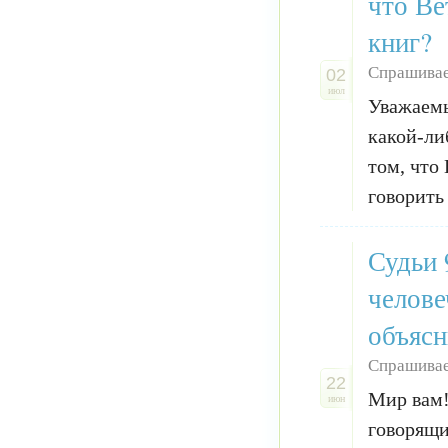
что Ве
книг?
Спрашивае
02
июл
Уважаемы
какой-ли
том, что
говорить
Судьи 
челове
объясн
Спрашивае
22
Мир вам!
июн
говорящи