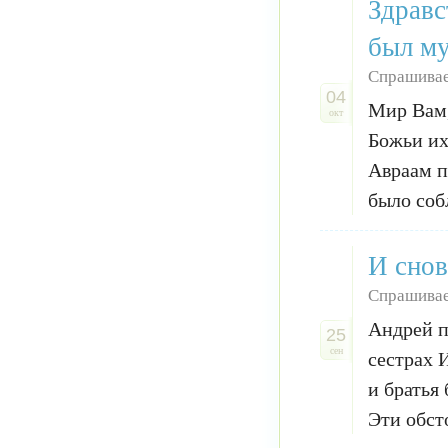
Здравс
был му
Спрашивае
04
Мир Вам,
окт
Божьи их
Авраам п
было соб
И снов
Спрашивае
Андрей п
25
сен
сестрах 
и братья
Эти обст