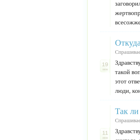
заговори
жертвопр
всесожже
Откуда
Спрашивае
Здравств
19
июн
такой во
этот отве
люди, ко
Так ли
Спрашивае
Здравств
11
июн