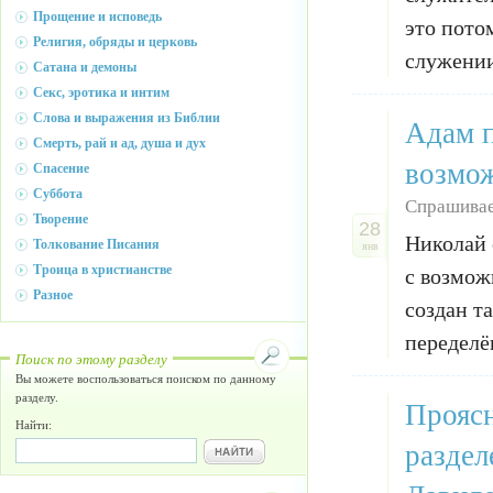
Прощение и исповедь
это пото
Религия, обряды и церковь
служении
Сатана и демоны
Секс, эротика и интим
Слова и выражения из Библии
Адам п
Смерть, рай и ад, душа и дух
возмо
Спасение
Суббота
Спрашивае
Творение
28
Николай 
Толкование Писания
янв
Троица в христианстве
с возмож
Разное
создан т
переделё
Поиск по этому разделу
Вы можете воспользоваться поиском по данному
разделу.
Проясн
Найти:
раздел