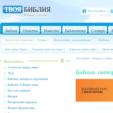
Мы в FaceBook
Библия
Ответы
Новости
Библиотека
Словарь
А
Вопросы и ответы:
Семья
Богословие, апологетика
Библия
Дом, семья, брак
Здоровье, красота, спорт
Алкоголь, водка, пиво
Нравств
Твоя Библия
»
Вопросы и Ответы
Меню раздела
Алкоголь, водка, пиво
Библия, авто
АСД
Библия, авторы и персонажи
Библия. О Книге книг
Бог есть любовь!
Вечеря
Воскресение мертвых
Второе Пришествие