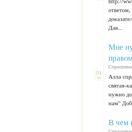
http://ww
ответом,
доказате
Дав...
Мне ну
правом
Спрашивае
01
Алла спр
апр
святая-к
нужно до
нам" Доб
В чем 
Спрашивае