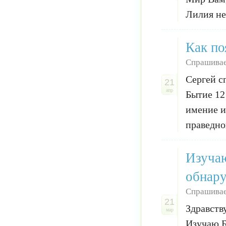
Лилия не
Как по
Спрашивае
Сергей с
21
апр
Бытие 12
имение и
праведно
Изучаю
обнару
Спрашивае
21
Здравств
мар
Изучаю Б