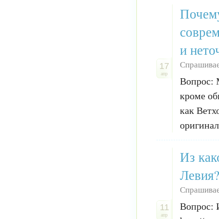
Почему
соврем
и нето
Спрашивае
17
апр
Вопрос: 
кроме об
как Ветх
оригинал
Из как
Левия?
Спрашивае
Вопрос: 
11
апр