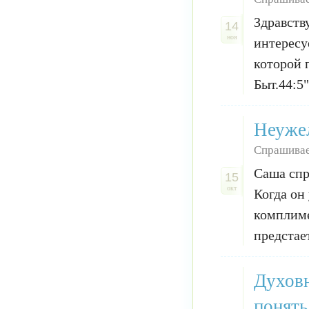
Здравств
14
ноя
интересу
которой 
Быт.44:5
Неужел
Спрашива
Саша спр
15
окт
Когда он
комплиме
предстает
Духовн
понять