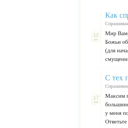
Как сп
Спрашивае
Мир Вам,
12
авг
Божьи об
(для нач
смущения 
С тех 
Спрашива
Максим п
17
май
большинс
у меня п
Ответьте