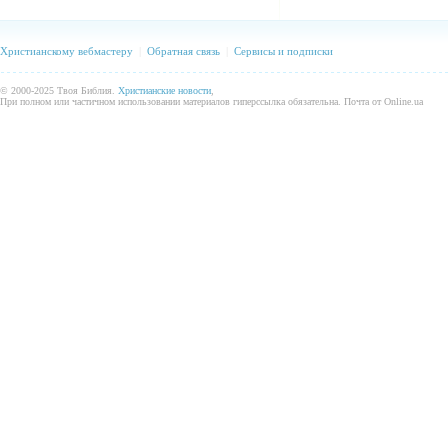
Христианскому вебмастеру
|
Обратная связь
|
Сервисы и подписки
© 2000-2025 Твоя Библия.
Христианские новости
,
При полном или частичном использовании материалов гиперссылка обязательна. Почта от Online.ua