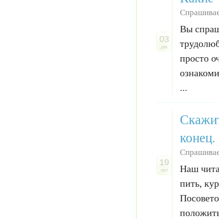
Спрашивае
Вы спраш
03
трудолюб
дек
просто о
ознакоми
...
Скажит
конец.
Спрашивае
19
Наш чита
окт
пить, кур
Посовето
положить