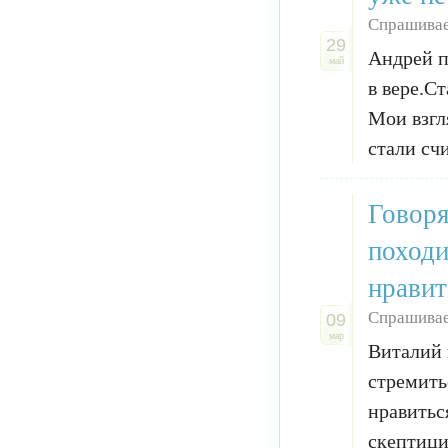
Спрашивае
29
Андрей п
май
в вере.С
Мои взгл
стали сч
Говоря
походи
нравит
Спрашивае
09
мар
Виталий 
стремить
нравитьс
скептициз