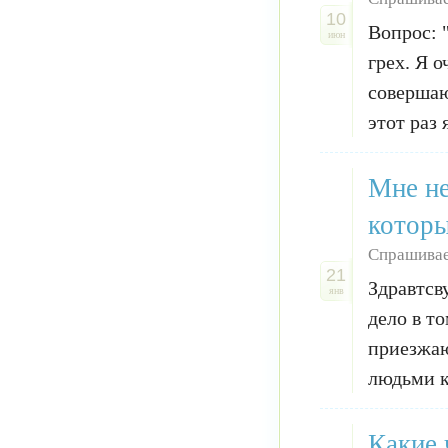
10
Вопрос: 
июн
грех. Я о
совершаю
этот раз
Мне не
которы
Спрашивае
21
Здравтсв
янв
дело в то
приезжаю
людьми к
Какие 