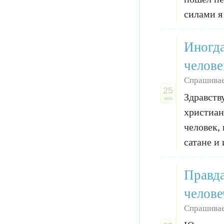
силами я 
Иногда
челове
Спрашива
25
Здравств
июн
христиан
человек,
сатане и 
Правда
челове
Спрашива