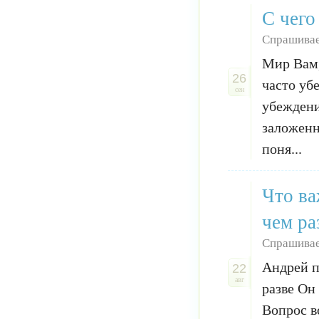
С чего
Спрашивае
Мир Вам,
26
часто уб
сен
убеждени
заложенн
поня...
Что ва
чем ра
Спрашивае
Андрей п
22
авг
разве Он
Вопрос в