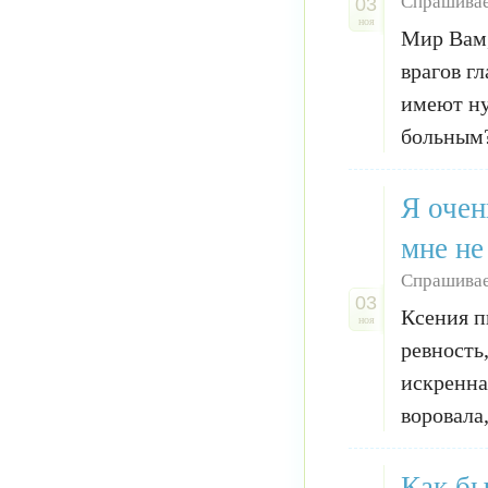
Спрашивае
03
ноя
Мир Вам,
врагов г
имеют ну
больным?
Я очен
мне не
Спрашивае
03
Ксения п
ноя
ревность
искренна
воровала,
Как бы