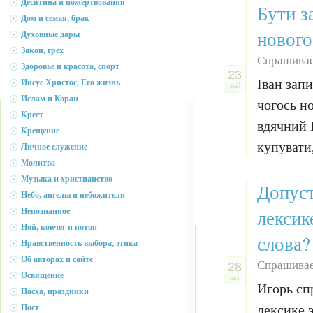
Десятина и пожертвования
Бути з
Дом и семья, брак
нового
Духовные дары
Закон, грех
Спрашивае
Здоровье и красота, спорт
23
Іван зап
Иисус Христос, Его жизнь
май
Ислам и Коран
чогось н
Крест
вдячний 
Крещение
купувати,
Личное служение
Молитва
Музыка и христианство
Допуст
Небо, ангелы и небожители
лексик
Непознанное
Ной, ковчег и потоп
слова?
Нравственность выбора, этика
Об авторах и сайте
Спрашивае
28
Освящение
окт
Игорь сп
Пасха, праздники
лексике 
Пост