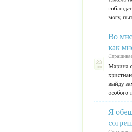
соблюдат
могу, пыт
Во мне
как мн
Спрашива
23
Марина с
июн
христиан
выйду за
особого т
Я обещ
согреш
Спрашивае