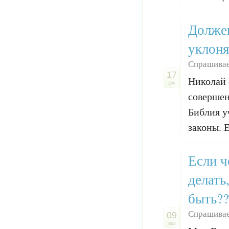
Должен
уклоня
Спрашивае
17
Николай 
дек
совершен
Библия у
законы. Е
Если ч
делать
быть??
Спрашивае
09
ноя