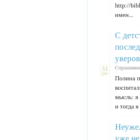
http://bi
имен...
С детс
послед
уверов
Спрашивае
11
июн
Полина п
воспитали
мысль: я
и тогда я
Неужел
уже не