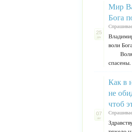
Мир Ва
Бога п
Спрашивае
25
Владимир
дек
воли Бог
Воля Все
спасены.
Как в 
не оби
чтоб э
Спрашивае
07
авг
Здравств
тяжело н