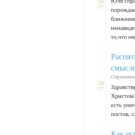
Юля спра
05
июн
порождае
ближним 
ненавиде
то,что ем
Распят
смысл
Спрашива
16
Здравств
янв
Христом?
есть уни
постов, 
Как ис