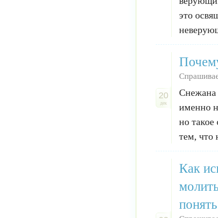
верующим
это освя
неверующ
Почему
Спрашивае
Снежана 
20
дек
именно н
но такое 
тем, что 
Как ис
молить
понять