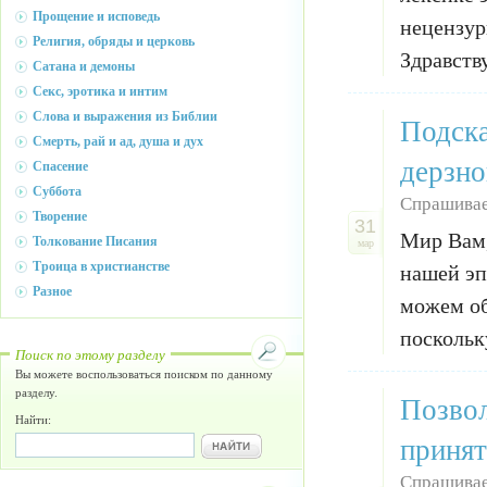
Прощение и исповедь
нецензур
Религия, обряды и церковь
Здравству
Сатана и демоны
Секс, эротика и интим
Слова и выражения из Библии
Подска
Смерть, рай и ад, душа и дух
дерзно
Спасение
Суббота
Спрашивае
Творение
31
Мир Вам,
Толкование Писания
мар
Троица в христианстве
нашей эп
Разное
можем об
поскольк
Поиск по этому разделу
Вы можете воспользоваться поиском по данному
разделу.
Позвол
Найти:
принят
Спрашивае