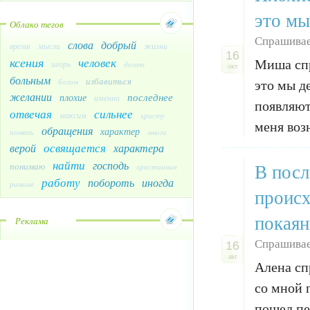
это мы
Облако тегов
Спрашива
слова
добрый
время
мысли
жизни
16
ксения
человек
Миша спр
игорь
делаю
окт
больным
избавиться
богом
это мы де
желании
последнее
плохие
именно
появляют
отвечая
сильнее
максим
христу
меня воз
обращения
характер
понять
много
освящается
верой
характера
найти
господь
В посл
понимаю
христианин
работу
побороть
иногда
раньше
происх
покаян
Реклама
Спрашивае
16
авг
Алена сп
со мной 
пошел пе