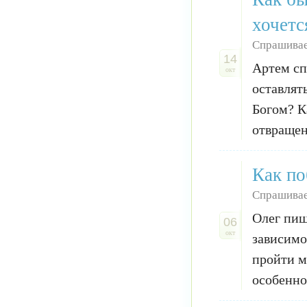
хочетс
Спрашивае
14
Артем сп
окт
оставлять
Богом? К
отвращени
Как по
Спрашивае
Олег пиш
06
окт
зависимо
пройти м
особенно