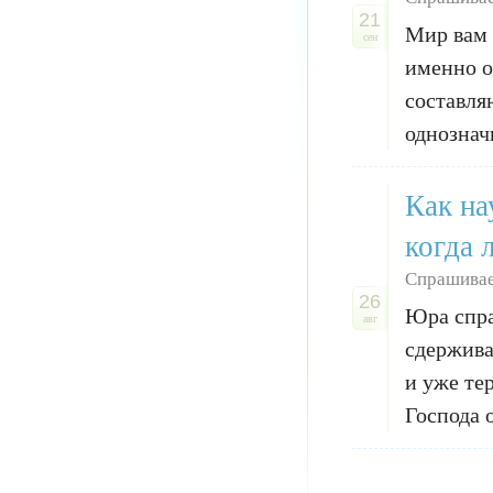
21
Мир вам 
сен
именно о
составля
однознач
Как на
когда 
Спрашивае
26
Юра спра
авг
сдержива
и уже те
Господа о