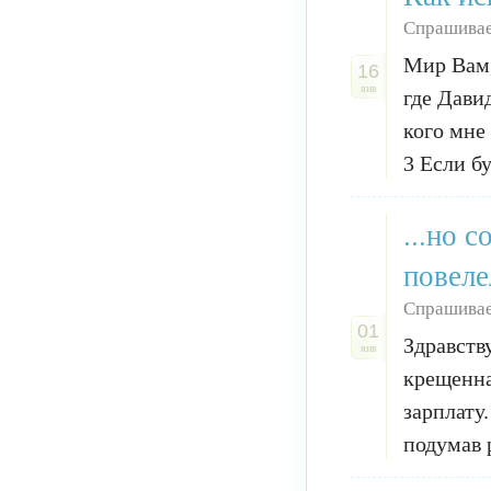
Спрашивае
Мир Вам,
16
янв
где Давид
кого мне
3 Если бу
...но 
повеле
Спрашива
01
Здравств
янв
крещенна
зарплату
подумав 