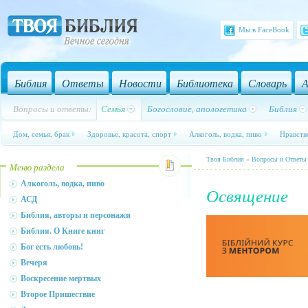
Мы в FaceBook
Библия
Ответы
Новости
Библиотека
Словарь
А
Вопросы и ответы:
Семья
Богословие, апологетика
Библия
Дом, семья, брак
Здоровье, красота, спорт
Алкоголь, водка, пиво
Нравств
Твоя Библия
»
Вопросы и Ответы
Меню раздела
Алкоголь, водка, пиво
Освящение
АСД
Библия, авторы и персонажи
Библия. О Книге книг
Бог есть любовь!
Вечеря
Воскресение мертвых
Второе Пришествие