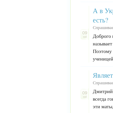
А в Ук
есть?
Спрашивае
09
Доброго 
май
называет
Поэтому 
ученицей
Являет
Спрашивае
Дмитрий 
09
май
всегда го
эти маты