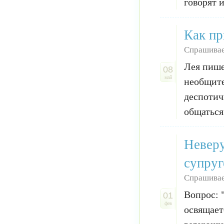
говорят и
Как пр
Спрашивае
Лея пише
08
май
необщите
деспотич
общаться
Невер
супруг
Спрашивае
Вопрос: 
01
фев
освящает