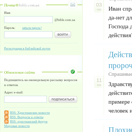
03
Почта@
bible.com.ua
Иван спр
мар
Имя:
да-нет д
@bible.com.ua
Господа 
Пароль:
забыли пароль?
действия
Регистрация в библейской почте
Действ
пророч
Обновления сайта
Спрашива
11
Подпишитесь на еженедельную рассылку вопросов
Здравств
и ответов.
мар
действит
Адрес e-mail:
примере 
человек 
RSS: Христианские новости
RSS: Вопросы и ответы
RSS: христианский форум
Плохие
Мировые новости