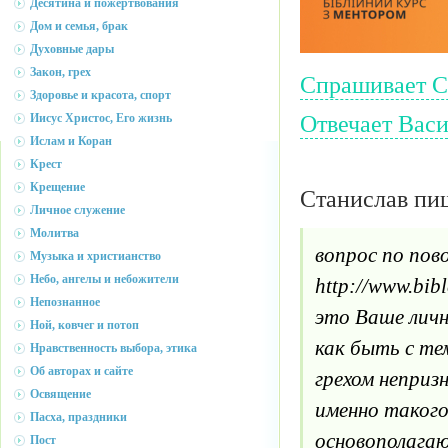
Десятина и пожертвования
Дом и семья, брак
Духовные дары
Закон, грех
Спрашивает С
Здоровье и красота, спорт
Отвечает Васи
Иисус Христос, Его жизнь
Ислам и Коран
Крест
Крещение
Станислав пи
Личное служение
Молитва
вопрос по пово
Музыка и христианство
Небо, ангелы и небожители
http://www.bib
Непознанное
это Ваше личн
Ной, ковчег и потоп
как быть с те
Нравственность выбора, этика
Об авторах и сайте
грехом неприз
Освящение
именно такого 
Пасха, праздники
основополагаю
Пост