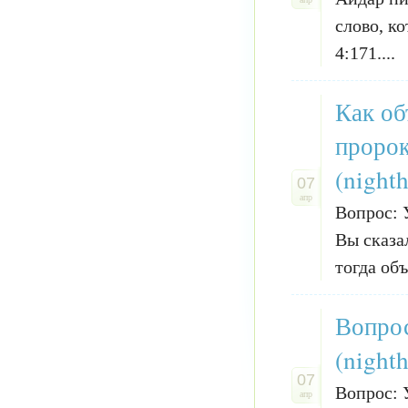
слово, к
4:171....
Как об
пророк
(night
07
апр
Вопрос: 
Вы сказа
тогда об
Вопрос
(night
07
Вопрос: 
апр