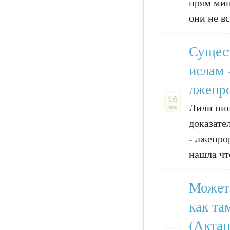
прям мин
они не вс
Сущест
ислам 
лжепро
16
Лили пиш
июн
доказате
- лжепро
нашла что
Может 
как та
(Актан