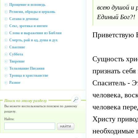
Прощение и исповедь
всею душой и
Религия, обряды и церковь
Единый Бог?!
Сатана и демоны
Секс, эротика и интим
Приветствую В
Слова и выражения из Библии
Смерть, рай и ад, душа и дух
Спасение
Суббота
Сущность хрис
Творение
Толкование Писания
признать себя
Троица в христианстве
Спаситель - Э
Разное
человека, воск
Поиск по этому разделу
человека пере
Вы можете воспользоваться поиском по данному
разделу.
Христу привод
Найти:
необходимые п