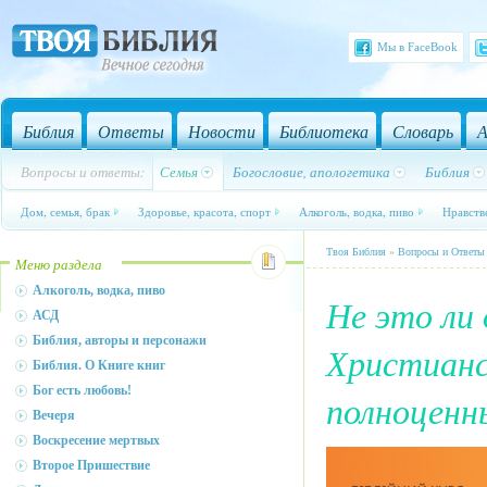
Мы в FaceBook
Библия
Ответы
Новости
Библиотека
Словарь
А
Вопросы и ответы:
Семья
Богословие, апологетика
Библия
Дом, семья, брак
Здоровье, красота, спорт
Алкоголь, водка, пиво
Нравств
Твоя Библия
»
Вопросы и Ответы
Меню раздела
Алкоголь, водка, пиво
Не это ли
АСД
Библия, авторы и персонажи
Христианс
Библия. О Книге книг
Бог есть любовь!
полноценн
Вечеря
Воскресение мертвых
Второе Пришествие