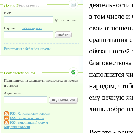
деятельности 
Почта@
bible.com.ua
Имя:
в том числе и
@bible.com.ua
свои отношен
Пароль:
забыли пароль?
сравнивания с
Регистрация в библейской почте
обязанностей 
благовествова
Обновления сайта
наполнится чи
Подпишитесь на еженедельную рассылку вопросов
народом, чтобы
и ответов.
Адрес e-mail:
ему вечную жи
лишь добро на
RSS: Христианские новости
RSS: Вопросы и ответы
RSS: христианский форум
Мировые новости
Вот это - осно