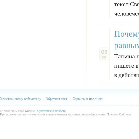
текст Св
человече
Почему
равным
03
Татьяна 
апр
пишете в 
в действ
Христианскому вебмастеру
|
Обратная связь
|
Сервисы и подписки
© 2000-2025 Твоя Библия.
Христианские новости
,
При полном или частичном использовании материалов гиперссылка обязательна. Почта от Online.ua