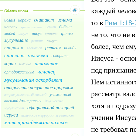
каждый челове
Облако тегов
считают
ислама
ислам
корана
то в
Рим 1:18-
библии
человек
церкви
христианства
целом
не то, что не 
людей
иисус
христа
иисуса
мусульмане
могут
религию
более, чем ем
религия
пророком
поводу
являются
человека
спасения
говорить
Иисуса - осно
исламские
коран
именно
под признание
чеченец
ортодоксальные
мусульманин оскорбляет
Нем истинног
откровение полученное пророком
рассматривалс
уважаемый
вопрос уважаемый василий
василий дмитриевич
друг чеченец
хотя и подраз
официальной позицией
мусульманин
церкви
исламские террористы считают
учении Иисуса
мать принадлежат разным
не требовал п