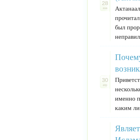
28
Актанаал
янв
прочитал
был прор
неправиль
Почему
возник
Приветст
30
апр
нескольк
именно п
каким ли
Являет
Ислама