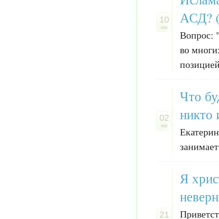
АСД? (
10
апр
Вопрос: 
во многи
позицией
Что бу
никто 
02
апр
Екатерин
занимаете
Я хрис
неверн
Приветст
21