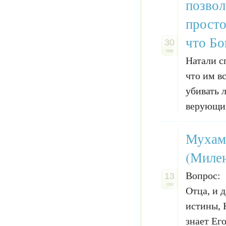
позвол
просто
что Бо
30
мар
Натали с
что им в
убивать 
верующих
Мухамм
(Миле
Вопрос: 
13
сен
Отца, и 
истины, 
знает Его 