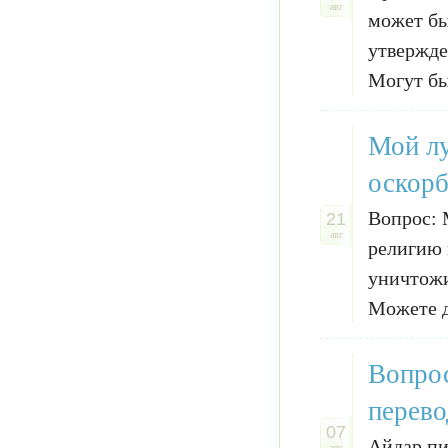
авг
может бы
утвержде
Могут бы
Мой лу
оскорб
Вопрос: 
21
авг
религию 
уничтожи
Можете д
Вопрос
перево
07
Айдар пи
апр