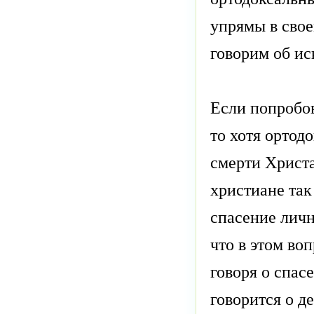
упрямы в свое
говорим об ис
Если попробов
то хотя ортод
смерти Христа
христиане так
спасение личн
что в этом во
говоря о спас
говорится о д