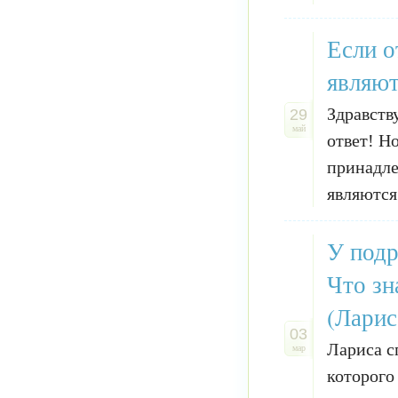
Если о
являют
Здравств
29
май
ответ! Но
принадле
являются
У подр
Что зн
(Ларис
03
Лариса с
мар
которого