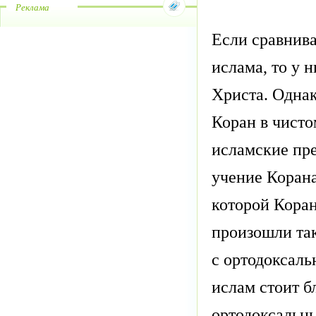
Реклама
Если сравнив
ислама, то у 
Христа. Однак
Коран в чисто
исламские пре
учение Корана
которой Кора
произошли так
с ортодоксаль
ислам стоит б
ортодоксальны