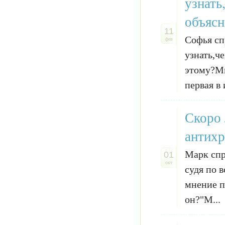
узнать
объясн
11
Софья сп
фев
узнать,ч
этому?Ми
первая в 
Скоро 
антихр
Марк спр
01
окт
судя по 
мнение п
он?"М...