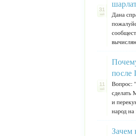
шарлат
31
Дана спр
май
пожалуйс
сообществ
вычисляю
Почему
после 
Вопрос: 
11
май
сделать 
и переку
народ на 
Зачем 