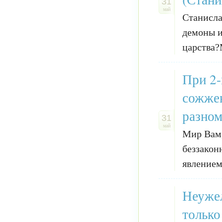
31
май
Станисла
демоны и
царства?
При 2-
сожжен
разном
31
май
Мир Вам,
беззакон
явлением 
Неужел
только