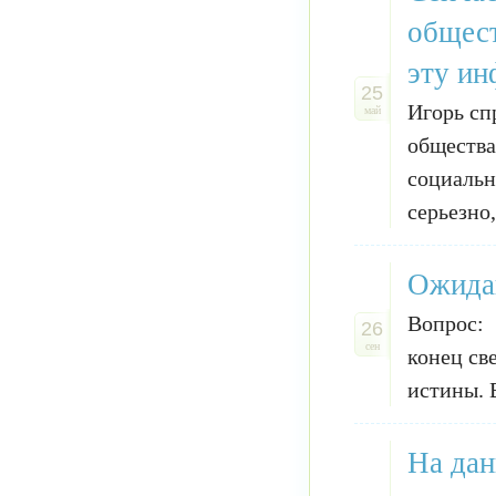
общест
эту ин
25
Игорь сп
май
общества
социальн
серьезно,
Ожидаю
Вопрос: 
26
сен
конец св
истины. В
На дан