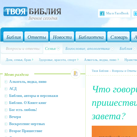
Мы в FaceBook
Библия
Ответы
Новости
Библиотека
Словарь
А
Вопросы и ответы:
Семья
Богословие, апологетика
Библия
Дом, семья, брак
Здоровье, красота, спорт
Алкоголь, водка, пиво
Нравств
Твоя Библия
»
Вопросы и Ответы
Меню раздела
Алкоголь, водка, пиво
Что говор
АСД
Библия, авторы и персонажи
пришестви
Библия. О Книге книг
Бог есть любовь!
завета?
Вечеря
Воскресение мертвых
Второе Пришествие