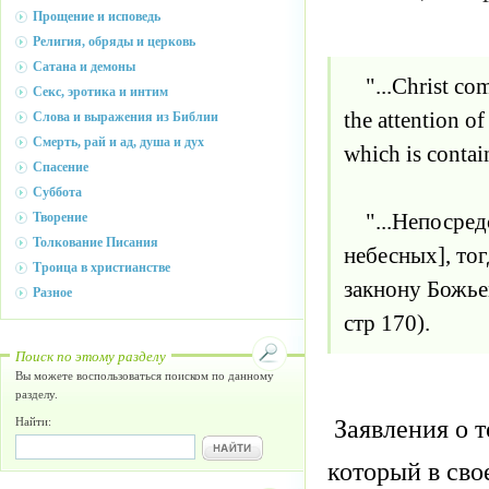
Прощение и исповедь
Религия, обряды и церковь
Сатана и демоны
"...Christ comes
Секс, эротика и интим
the attention o
Слова и выражения из Библии
Смерть, рай и ад, душа и дух
which is contai
Спасение
Суббота
"...Непосредс
Творение
Толкование Писания
небесных], то
Троица в христианстве
закнону Божьем
Разное
стр 170).
Поиск по этому разделу
Вы можете воспользоваться поиском по данному
разделу.
Заявления о т
Найти:
который в сво