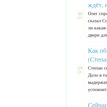
ждёт, 
Олег спр
30
июн
сказал С
ли какая
двери дл
Как об
(Степа
Степан с
29
дек
Дело в т
выдержат
успокоит
Сейчас