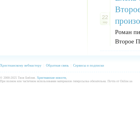
Второе
22
произо
мар
Роман пи
Второе П
Христианскому вебмастеру
|
Обратная связь
|
Сервисы и подписки
© 2000-2025 Твоя Библия.
Христианские новости
,
При полном или частичном использовании материалов гиперссылка обязательна. Почта от Online.ua