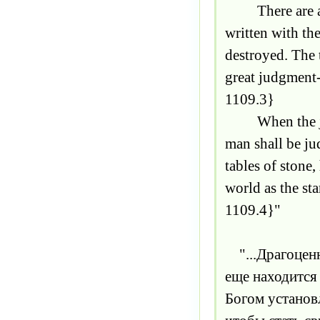
There are abun
written with the
destroyed. The 
great judgment
1109.3}
When the judgm
man shall be ju
tables of stone,
world as the sta
1109.4}"
"...Драгоценна
еще находится 
Богом установ