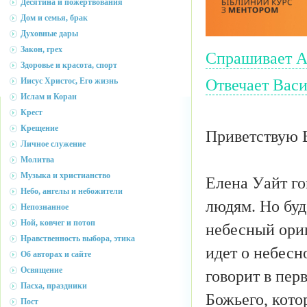
Десятина и пожертвования
Дом и семья, брак
Духовные дары
Закон, грех
Спрашивает 
Здоровье и красота, спорт
Отвечает Васи
Иисус Христос, Его жизнь
Ислам и Коран
Крест
Крещение
Приветствую 
Личное служение
Молитва
Музыка и христианство
Елена Уайт гов
Небо, ангелы и небожители
людям. Но буд
Непознанное
Ной, ковчег и потоп
небесный ориг
Нравственность выбора, этика
идет о небесн
Об авторах и сайте
Освящение
говорит в пер
Пасха, праздники
Божьего, кото
Пост