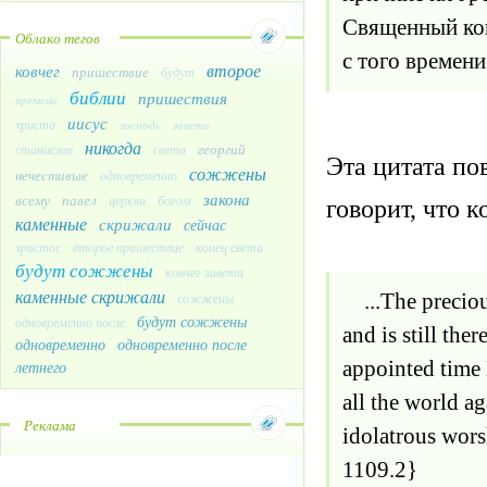
Священный ков
Облако тегов
с того времени
второе
ковчег
пришествие
будут
библии
пришествия
времени
иисус
христа
господь
завета
никогда
георгий
станислав
света
Эта цитата пов
сожжены
нечестивые
одновременно
закона
всему
павел
церкви
богом
говорит, что 
каменные
скрижали
сейчас
христос
второе пришествие
конец света
будут сожжены
ковчег завета
каменные скрижали
...The precious
сожжены
будут сожжены
одновременно после
and is still th
одновременно
одновременно после
appointed time H
летнего
all the world a
Реклама
idolatrous wor
1109.2}