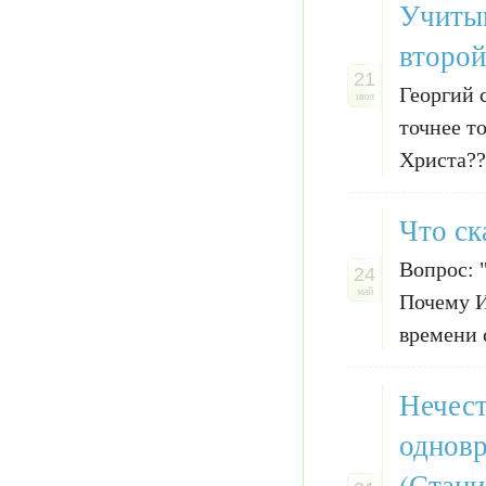
Учитыв
второй
21
Георгий 
июл
точнее т
Христа??
Что ск
Вопрос: "
24
май
Почему И
времени 
Нечест
одновр
(Стани