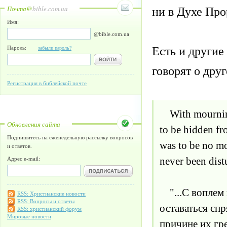
Почта@
bible.com.ua
ни в Духе Про
Имя:
@bible.com.ua
Есть и другие
Пароль:
забыли пароль?
говорят о дру
Регистрация в библейской почте
With mourning a
Обновления сайта
to be hidden fr
Подпишитесь на еженедельную рассылку вопросов
was to be no mor
и ответов.
never been dist
Адрес e-mail:
"...С воплем 
RSS: Христианские новости
RSS: Вопросы и ответы
оставаться сп
RSS: христианский форум
Мировые новости
причине их гр