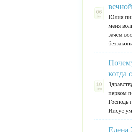
вечной
06
Юлия пиш
фев
меня волн
зачем во
беззакони
Почему
когда 
Здравств
10
июн
первом п
Господь 
Иисус уме
Елена 