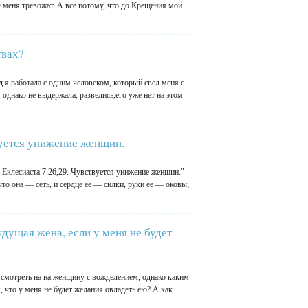
 меня тревожат. А все потому, что до Крещения мой
твах?
д я работала с одним человеком, который свел меня с
однако не выдержала, развелись,его уже нет на этом
твуется унижение женщин.
 Еклесиаста 7.26,29. Чувствуется унижение женщин."
то она — сеть, и сердце ее — силки, руки ее — оковы;
дущая жена, если у меня не будет
 смотреть на на женщину с вожделением, однако каким
 что у меня не будет желания овладеть ею? А как