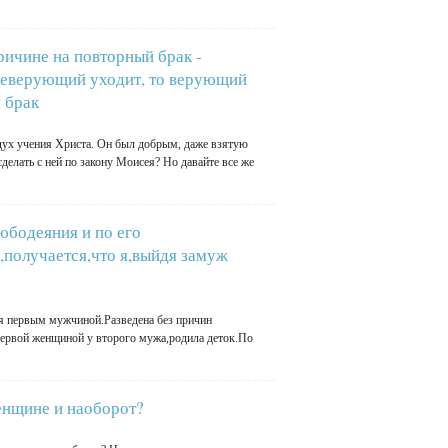
чине на повторный брак -
неверующий уходит, то верующий
 брак
 дух учения Христа. Он был добрым, даже взятую
делать с ней по закону Моисея? Но давайте все же
юбодеяния и по его
,получается,что я,выйдя замуж
я первым мужчиной.Разведена без причин
первой женщиной у второго мужа,родила деток.По
енщине и наоборот?