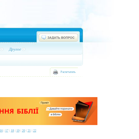
Другое
Распечатать
16
|
17
|
18
|
19
|
20
|
21
|
22