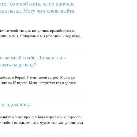
отел со мной жить, не по причине
да назад. Могу ли я снова выйти
тел со мной жить, не по причине прелюбодеяния,
мершей мамы. Официально мы развелись 3 года назад.
зываемый спайс. Должна ли я
авать на развод?
 Библию и Коран! У меня такой вопрос. Мой муж
енна на 19 неделе. Меня интересует как я должна
ы угодны Богу..
литву о браке прошу у Бога мира в семье, верности,
шу чтобы Господь вел нас с мужем своими путями, и тд