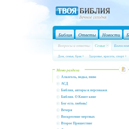
Библия
Ответы
Новости
Б
Вопросы и ответы:
Семья
Богослов
Дом, семья, брак
Здоровье, красота, спорт
Меню раздела
Алкоголь, водка, пиво
АСД
Библия, авторы и персонажи
Библия. О Книге книг
Бог есть любовь!
Вечеря
Воскресение мертвых
Второе Пришествие