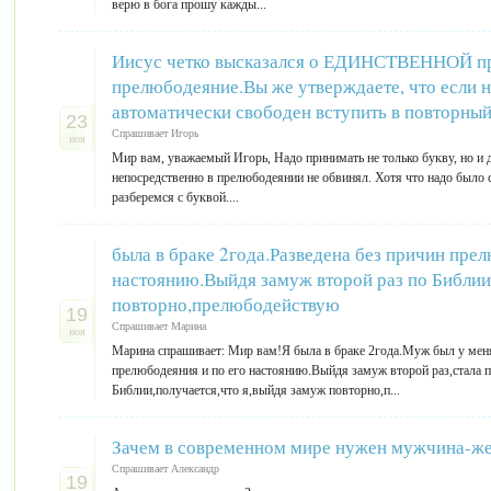
верю в бога прошу кажды...
Иисус четко высказался о ЕДИНСТВЕННОЙ при
прелюбодеяние.Вы же утверждаете, что если 
автоматически свободен вступить в повторный
23
Спрашивает Игорь
ноя
Мир вам, уважаемый Игорь, Надо принимать не только букву, но и
непосредственно в прелюбодеянии не обвинял. Хотя что надо было с
разберемся с буквой....
была в браке 2года.Разведена без причин прел
настоянию.Выйдя замуж второй раз по Библии
повторно,прелюбодействую
19
Спрашивает Марина
ноя
Марина спрашивает: Мир вам!Я была в браке 2года.Муж был у мен
прелюбодеяния и по его настоянию.Выйдя замуж второй раз,стала 
Библии,получается,что я,выйдя замуж повторно,п...
Зачем в современном мире нужен мужчина-ж
Спрашивает Александр
19