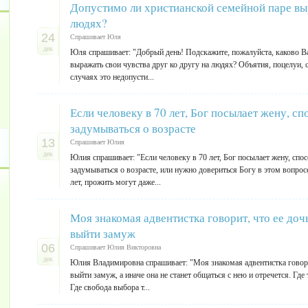
Допустимо ли христианской семейной паре выр
людях?
24
Спрашивает Юля
дек
Юля спрашивает: "Добрый день! Подскажите, пожалуйста, каково В
выражать свои чувства друг ко другу на людях? Объятия, поцелуи, с
случаях это недопусти...
Если человеку в 70 лет, Бог посылает жену, с
задумываться о возрасте
13
Спрашивает Юлия
дек
Юлия спрашивает: "Если человеку в 70 лет, Бог посылает жену, спо
задумываться о возрасте, или нужно довериться Богу в этом вопросе
лет, прожить могут даже...
Моя знакомая адвентистка говорит, что ее доч
выйти замуж
06
Спрашивает Юлия Викторовна
дек
Юлия Владимировна спрашивает: "Моя знакомая адвентистка говорит
выйти замуж, а иначе она не станет общаться с нею и отречется. Гд
Где свобода выбора т...