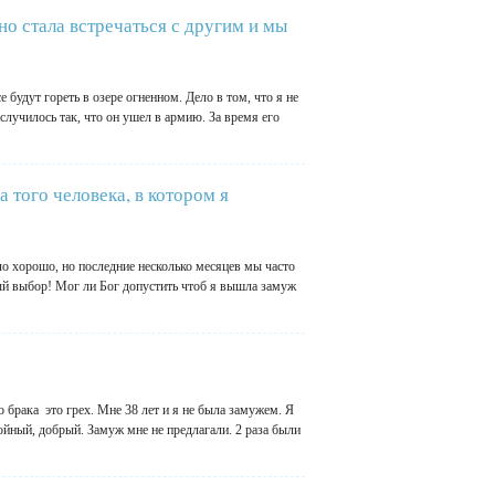
о стала встречаться с другим и мы
будут гореть в озере огненном. Дело в том, что я не
случилось так, что он ушел в армию. За время его
 того человека, в котором я
о хорошо, но последние несколько месяцев мы часто
ый выбор! Мог ли Бог допустить чтоб я вышла замуж
 брака это грех. Мне 38 лет и я не была замужем. Я
койный, добрый. Замуж мне не предлагали. 2 раза были