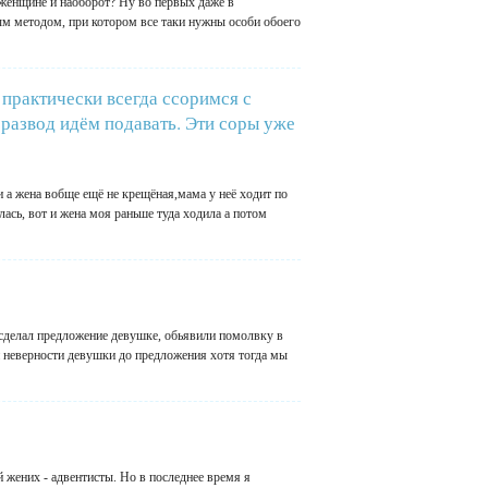
женщине и наоборот? Ну во первых даже в
м методом, при котором все таки нужны особи обоего
ы практически всегда ссоримся с
а развод идём подавать. Эти соры уже
 а жена вобще ещё не крещёная,мама у неё ходит по
лась, вот и жена моя раньше туда ходила а потом
 сделал предложение девушке, обьявили помолвку в
и неверности девушки до предложения хотя тогда мы
й жених - адвентисты. Но в последнее время я