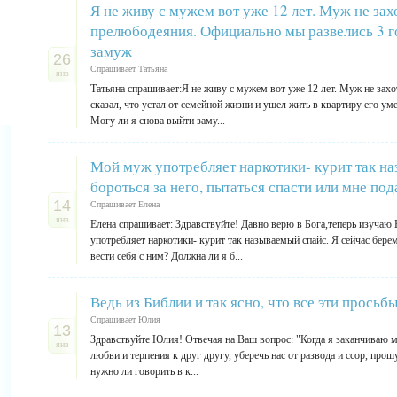
Я не живу с мужем вот уже 12 лет. Муж не зах
прелюбодеяния. Официально мы развелись 3 го
замуж
26
Спрашивает Татьяна
янв
Татьяна спрашивает:Я не живу с мужем вот уже 12 лет. Муж не захо
сказал, что устал от семейной жизни и ушел жить в квартиру его у
Могу ли я снова выйти заму...
Мой муж употребляет наркотики- курит так на
бороться за него, пытаться спасти или мне под
14
Спрашивает Елена
янв
Елена спрашивает: Здравствуйте! Давно верю в Бога,теперь изучаю
употребляет наркотики- курит так называемый спайс. Я сейчас берем
вести себя с ним? Должна ли я б...
Ведь из Библии и так ясно, что все эти просьб
Спрашивает Юлия
13
Здравствуйте Юлия! Отвечая на Ваш вопрос: "Когда я заканчиваю мо
янв
любви и терпения к друг другу, уберечь нас от развода и ссор, про
нужно ли говорить в к...