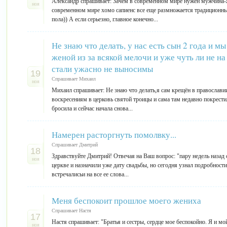
Александр спрашивает: Зачем в современном мире нужен мужчина-
ноя
современном мире хомо сапиенс все еще размножается традиционны
пола)) А если серьезно, главное конечно...
Не знаю что делать, у нас есть сын 2 года и м
женой из за всякой мелочи и уже чуть ли не н
стали ужасно не выносимы
19
Спрашивает Михаил
ноя
Михаил спрашивает: Не знаю что делать,я сам крещён в православии
воскресениям в церковь святой троицы и сама там недавно покрести
бросила и сейчас начала снова...
Намерен расторгнуть помолвку...
Спрашивает Дмитрий
18
Здравствуйте Дмитрий! Отвечая на Ваш вопрос: "пару недель назад
ноя
церкве и назначили уже дату свадьбы, но сегодня узнал подробност
встречалисьи на все ее слова...
Меня беспокоит прошлое моего жениха
Спрашивает Настя
17
Настя спрашивает: "Братья и сестры, сердце мое беспокойно. Я и мо
ноя