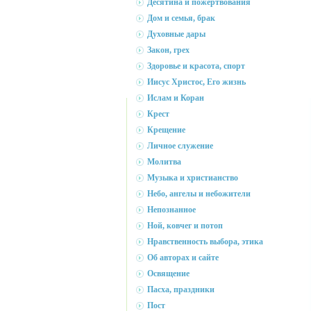
Десятина и пожертвования
Дом и семья, брак
Духовные дары
Закон, грех
Здоровье и красота, спорт
Иисус Христос, Его жизнь
Ислам и Коран
Крест
Крещение
Личное служение
Молитва
Музыка и христианство
Небо, ангелы и небожители
Непознанное
Ной, ковчег и потоп
Нравственность выбора, этика
Об авторах и сайте
Освящение
Пасха, праздники
Пост