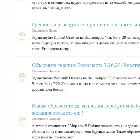
чувствую в отношениях неудовлетворенность из-за мыслей, которые
парень был женат, у него...
Грешно ли разводиться при таких обстоятельс
Спрашивает Ирина
15
Здравствуйте Ирина! Отвечая на Ваш вопрос: "как быть. 29 лет наза
ноя
моим будущим мужем, но муж пил,бил, я давала ему много шансов, 
свете. Его простила еще...
Объясните текст из Еклесиаста 7.26,29. Чувс
Спрашивает Василий
15
Здравствуйте Василий! Отвечая на Ваш вопрос: "Объясните текст из
ноя
Читаем Еккл.7:26-29 и нашел я, что горче смерти женщина, потому ч
добрый пред Богом ...
Каким образом тогда меня заинтересует моя бу
желания овладеть ею?
29
Спрашивает Анатолий
окт
Анатолий спрашивает: "Мир вам В Библии сказано, что я не должен
образом тогда меня заинтересует моя будущая жена? Таким образом,
тогда понять, что тебе этот ...