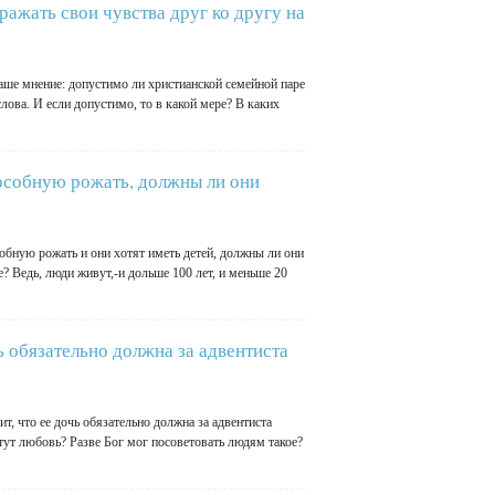
ажать свои чувства друг ко другу на
аше мнение: допустимо ли христианской семейной паре
лова. И если допустимо, то в какой мере? В каких
пособную рожать, должны ли они
собную рожать и они хотят иметь детей, должны ли они
? Ведь, люди живут,-и дольше 100 лет, и меньше 20
ь обязательно должна за адвентиста
, что ее дочь обязательно должна за адвентиста
е тут любовь? Разве Бог мог посоветовать людям такое?