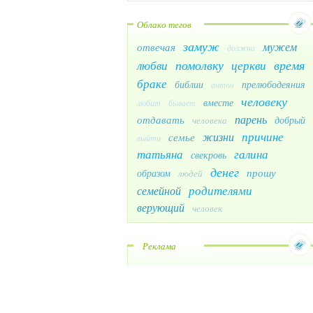
Облако тегов
замуж
мужем
отвечая
должна
помолвку
время
любви
церкви
браке
библии
прелюбодеяния
антон
человеку
вместе
любит
бывает
парень
отдавать
добрый
человека
причине
жизни
семье
выйти
татьяна
галина
свекровь
денег
прошу
образом
людей
родителями
семейной
верующий
человек
Реклама