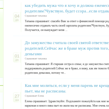
как убедить мужа что я хочу и должна ежемес
родителям?Чувствую, будет ссора...если отдава
04
Спрашивает татьянка
дек
Татьяна спрашивает: спасибо Вам за ответ о финансовой помощи ро
ежемесячно отдавать часть своей зарплаты родителям?Чувствую, буде
Получается, он вынуждает меня ...
До замужества считала своей святой ответст
родителей.Сейчас же в браке муж против того
деньгами
01
Спрашивает татьянка
дек
Татьяна спрашивает: Я старшая сестра в семье, и до замужества счи
поддерживать родителей.Сейчас же в браке, я вижу, как им тяжело
родителям деньгами, потому чт...
Как мне молиться, если у меня парень не крещ
пьет, мы не расписаны.
27
Спрашивает Елена
ноя
Елена спрашивает: Здравствуйте. Подскажите пожалуйста как мне м
наркоман и много пива пьет но жили мы не расписаны. Мне очень хо