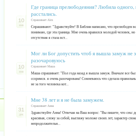
Где граница прелюбодеяния? Любила одного, н
расстались.
10
Спрашивает Alex
янв
Спрашивают: "Здравствуйте! В Библии написано, что прелюбодеи все 
понимаю, где эта граница. Мне очень нравился молодой человек, но 
отсутствия я стала вст...
Мог ли Бог допустить чтоб я вышла замуж не за
разочаровуюсь
10
Спрашивает Маша
янв
Маша спрашивает: "Пол года назад я вышла замуж. Вначале все был
ссоримся. я очень разочарована! Сомневаюсь что сделала правильн
не за того человека кот...
Мне 38 лет и я не была замужем.
Спрашивает Анна
31
Здравствуйте Анна! Отвечая на Ваш вопрос: "Вы пишете, что секс до
дек
красивая, слежу за собой, выгляжу моложе своих лет, характер спо
непродолжительн...