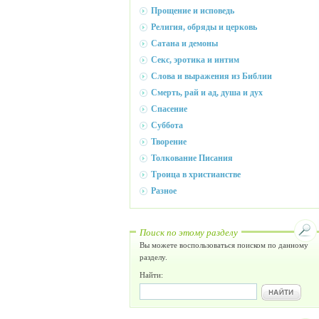
Прощение и исповедь
Религия, обряды и церковь
Сатана и демоны
Секс, эротика и интим
Слова и выражения из Библии
Смерть, рай и ад, душа и дух
Спасение
Суббота
Творение
Толкование Писания
Троица в христианстве
Разное
Поиск по этому разделу
Вы можете воспользоваться поиском по данному
разделу.
Найти: