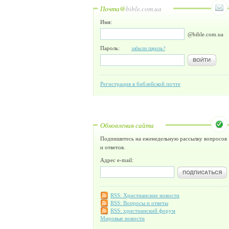
Почта@
bible.com.ua
Имя:
@bible.com.ua
Пароль:
забыли пароль?
Регистрация в библейской почте
Обновления сайта
Подпишитесь на еженедельную рассылку вопросов
и ответов.
Адрес e-mail:
RSS: Христианские новости
RSS: Вопросы и ответы
RSS: христианский форум
Мировые новости