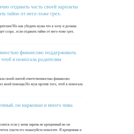
ячно отдавать часть своей зарплаты
ть тайно от него-тоже грех.
дителям!Но как убедить мужа что я хочу и должна
т ссора...если отдавать тайно от него-тоже грех.
венностью финансово поддерживать
, чтоб я помогала родителям
тала своей святой ответственностью финансово
 без моей помощи.Но муж против того, чтоб я помогала
енный, он наркоман и много пива
олится если у меня парень не крещенный но он
чется спасти его пожалуйста помогите. Я крещенная и