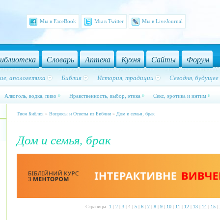
Мы в FaceBook
Мы в Twitter
Мы в LiveJournal
иблиотека
Словарь
Аптека
Кухня
Сайты
Форум
ие, апологетика
Библия
История, традиции
Сегодня, будущее
Алкоголь, водка, пиво
Нравственность, выбор, этика
Секс, эротика и интим
Твоя Библия
»
Вопросы и Ответы из Библии
»
Дом и семья, брак
Дом и семья, брак
Страницы:
1
|
2
|
3
| 4 |
5
|
6
|
7
|
8
|
9
|
10
|
11
|
12
|
13
|
14
|
15
|