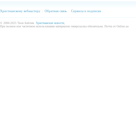
Христианскому вебмастеру
|
Обратная связь
|
Сервисы и подписки
© 2000-2025 Твоя Библия.
Христианские новости
,
При полном или частичном использовании материалов гиперссылка обязательна. Почта от Online.ua