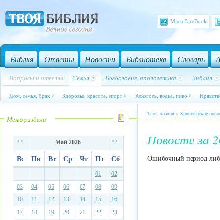
Мы в FaceBook
Библия
Ответы
Новости
Библиотека
Словарь
А
Вопросы и ответы:
Семья
Богословие, апологетика
Библия
Дом, семья, брак
Здоровье, красота, спорт
Алкоголь, водка, пиво
Нравств
Твоя Библия
»
Христианские ново
Меню раздела
Новости за 2
<<
>>
Май 2026
Ошибочный период либо 
Вс
Пн
Вт
Ср
Чт
Пт
Сб
01
02
03
04
05
06
07
08
09
10
11
12
13
14
15
16
17
18
19
20
21
22
23