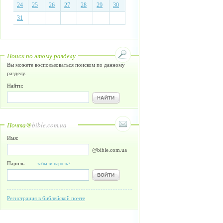
24
25
26
27
28
29
30
31
Поиск по этому разделу
Вы можете воспользоваться поиском по данному
разделу.
Найти:
Почта@
bible.com.ua
Имя:
@bible.com.ua
Пароль:
забыли пароль?
Регистрация в библейской почте