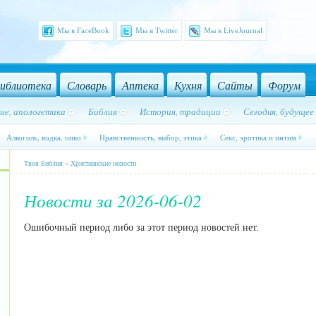
Мы в FaceBook
Мы в Twitter
Мы в LiveJournal
иблиотека
Словарь
Аптека
Кухня
Сайты
Форум
ие, апологетика
Библия
История, традиции
Сегодня, будущее
Алкоголь, водка, пиво
Нравственность, выбор, этика
Секс, эротика и интим
Твоя Библия
»
Христианские новости
Новости за 2026-06-02
Ошибочный период либо за этот период новостей нет.