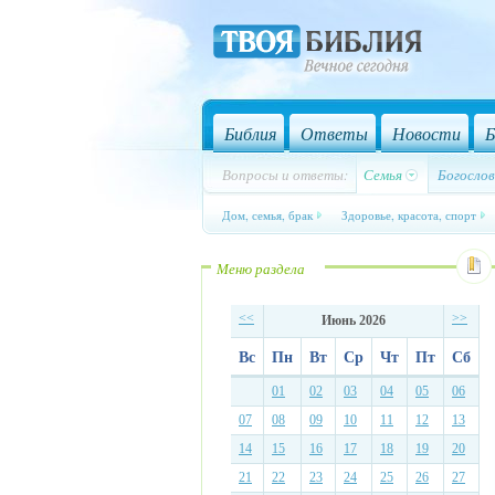
Библия
Ответы
Новости
Б
Вопросы и ответы:
Семья
Богослов
Дом, семья, брак
Здоровье, красота, спорт
Меню раздела
<<
>>
Июнь 2026
Вс
Пн
Вт
Ср
Чт
Пт
Сб
01
02
03
04
05
06
07
08
09
10
11
12
13
14
15
16
17
18
19
20
21
22
23
24
25
26
27