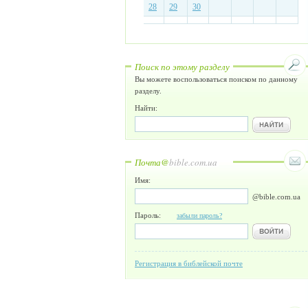
28
29
30
Поиск по этому разделу
Вы можете воспользоваться поиском по данному
разделу.
Найти:
Почта@
bible.com.ua
Имя:
@bible.com.ua
Пароль:
забыли пароль?
Регистрация в библейской почте