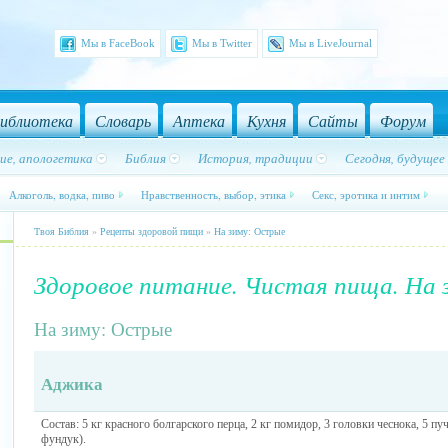
Мы в FaceBook
Мы в Twitter
Мы в LiveJournal
иблиотека
Словарь
Аптека
Кухня
Сайты
Форум
ие, апологетика
Библия
История, традиции
Сегодня, будущее
Алкоголь, водка, пиво
Нравственность, выбор, этика
Секс, эротика и интим
Твоя Библия
»
Рецепты здоровой пищи
»
На зиму: Острые
Здоровое питание. Чистая пища. На 
На зиму: Острые
Аджика
Состав: 5 кг красного болгарского перца, 2 кг помидор, 3 головки чеснока, 5 п
фундук).