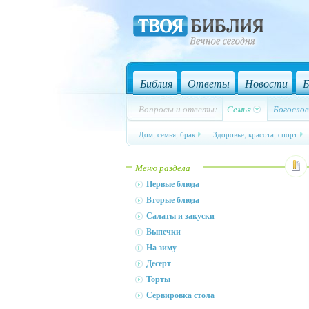
Библия
Ответы
Новости
Б
Вопросы и ответы:
Семья
Богослов
Дом, семья, брак
Здоровье, красота, спорт
Меню раздела
Первые блюда
Вторые блюда
Салаты и закуски
Выпечки
На зиму
Десерт
Торты
Сервировка стола