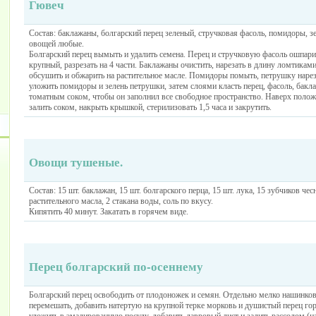
Гювеч
Состав: баклажаны, болгарский перец зеленый, стручковая фасоль, помидоры, з
овощей любые.
Болгарский перец вымыть и удалить семена. Перец и стручковую фасоль ошпари
крупный, разрезать на 4 части. Баклажаны очистить, нарезать в длину ломтикам
обсушить и обжарить на растительное масле. Помидоры помыть, петрушку нарез
уложить помидоры и зелень петрушки, затем слоями класть перец, фасоль, бакл
томатным соком, чтобы он заполнил все свободное пространство. Наверх поло
залить соком, накрыть крышкой, стерилизовать 1,5 часа и закрутить.
Овощи тушеные.
Состав: 15 шт. баклажан, 15 шт. болгарского перца, 15 шт. лука, 15 зубчиков чес
растительного масла, 2 стакана воды, соль по вкусу.
Кипятить 40 минут. Закатать в горячем виде.
Перец болгарский по-осеннему
Болгарский перец освободить от плодоножек и семян. Отдельно мелко нашинкова
перемешать, добавить натертую на крупной терке морковь и душистый перец г