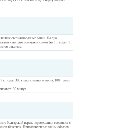
 1 л воды - 1 ст. ложка соли). Сверху положить
вленные стерилизованные банки. На дно
лажаны кипящим томатным соком (на 1 л сока - 1
затем закатать.
1 кг лука, 300 г растительного масла, 100 г соли,
лизовать 30 минут.
зать болгарский перец, перемешать и соединить с
олченый чеснок. Приготовленные таким образом