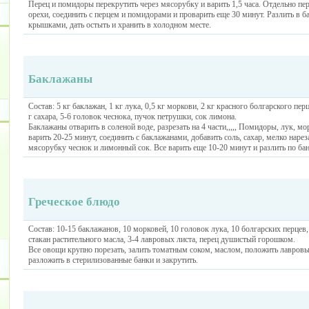
Перец и помидоры перекрутить через мясорубку и варить 1,5 часа. Отдельно пер
орехи, соединить с перцем и помидорами и проварить еще 30 минут. Разлить в 
крышками, дать остыть и хранить в холодном месте.
Баклажаны
Состав: 5 кг баклажан, 1 кг лука, 0,5 кг моркови, 2 кг красного болгарского перц
г сахара, 5-6 головок чеснока, пучок петрушки, сок лимона.
Баклажаны отварить в соленой воде, разрезать на 4 части,,,,, Помидоры, лук, мо
варить 20-25 минут, соединить с баклажанами, добавить соль, сахар, мелко нар
мясорубку чеснок и лимонный сок. Все варить еще 10-20 минут и разлить по бан
Греческое блюдо
Состав: 10-15 баклажанов, 10 морковей, 10 головок лука, 10 болгарских перцев,
стакан растительного масла, 3-4 лавровых листа, перец душистый горошком.
Все овощи крупно порезать, залить томатным соком, маслом, положить лавровый
разложить в стерилизованные банки и закрутить.