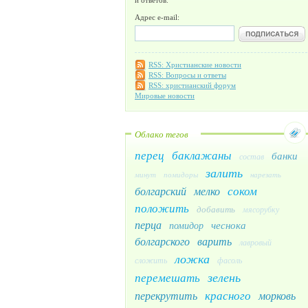
Адрес e-mail:
RSS: Христианские новости
RSS: Вопросы и ответы
RSS: христианский форум
Мировые новости
Облако тегов
перец
баклажаны
банки
состав
залить
минут
помидоры
нарезать
соком
болгарский
мелко
положить
добавить
мясорубку
перца
чеснока
помидор
болгарского
варить
лавровый
ложка
сложить
фасоль
зелень
перемешать
красного
перекрутить
морковь