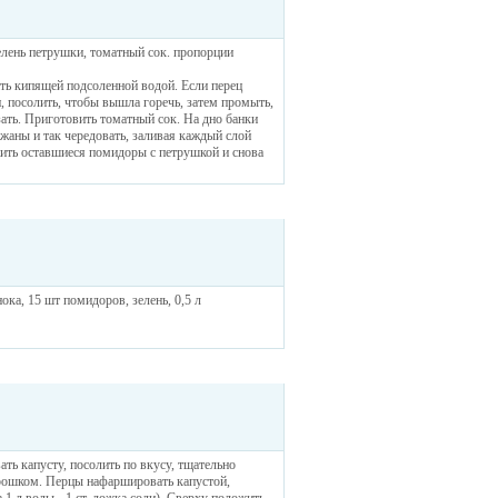
елень петрушки, томатный сок. пропорции
ть кипящей подсоленной водой. Если перец
и, посолить, чтобы вышла горечь, затем промыть,
ать. Приготовить томатный сок. На дно банки
ажаны и так чередовать, заливая каждый слой
жить оставшиеся помидоры с петрушкой и снова
нока, 15 шт помидоров, зелень, 0,5 л
ть капусту, посолить по вкусу, тщательно
орошком. Перцы нафаршировать капустой,