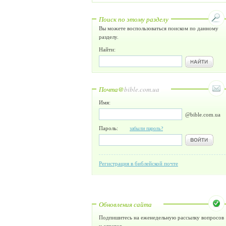
Поиск по этому разделу
Вы можете воспользоваться поиском по данному
разделу.
Найти:
Почта@
bible.com.ua
Имя:
@bible.com.ua
Пароль:
забыли пароль?
Регистрация в библейской почте
Обновления сайта
Подпишитесь на еженедельную рассылку вопросов
и ответов.