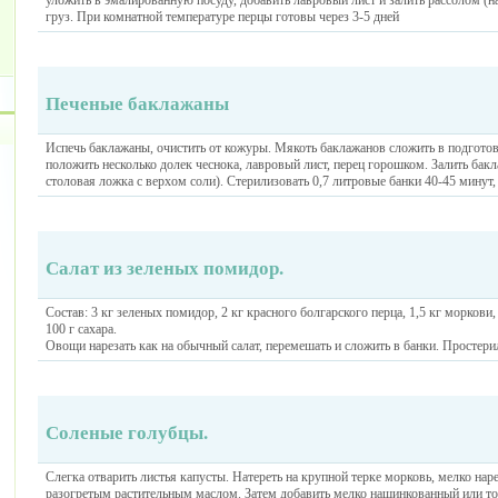
уложить в эмалированную посуду, добавить лавровый лист и залить рассолом (на
груз. При комнатной температуре перцы готовы через 3-5 дней
Печеные баклажаны
Испечь баклажаны, очистить от кожуры. Мякоть баклажанов сложить в подгото
положить несколько долек чеснока, лавровый лист, перец горошком. Залить бак
столовая ложка с верхом соли). Стерилизовать 0,7 литровые банки 40-45 минут, 
Салат из зеленых помидор.
Состав: 3 кг зеленых помидор, 2 кг красного болгарского перца, 1,5 кг моркови, 
100 г сахара.
Овощи нарезать как на обычный салат, перемешать и сложить в банки. Простери
Соленые голубцы.
Слегка отварить листья капусты. Натереть на крупной терке морковь, мелко наре
разогретым растительным маслом. Затем добавить мелко нашинкованный или т