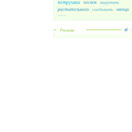
петрушки
чеснок
закрутить
растительного
овощи
соединить
масла
Реклама