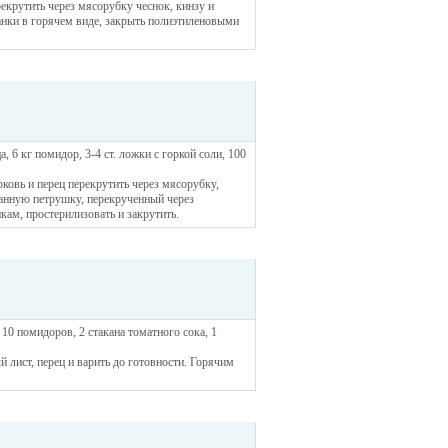
екрутить через мясорубку чеснок, кинзу и
банки в горячем виде, закрыть полиэтиленовыми
а, 6 кг помидор, 3-4 ст. ложки с горкой соли, 100
рковь и перец перекрутить через мясорубку,
езанную петрушку, перекрученный через
кам, простерилизовать и закрутить.
 10 помидоров, 2 стакана томатного сока, 1
 лист, перец и варить до готовности. Горячим