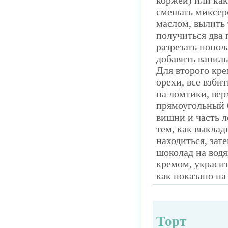
коржей) или как
смешать миксер
маслом, вылить 
получиться два 
разрезать попол
добавить ваниль
Для второго кре
орехи, все взби
на ломтики, вер
прямоугольный 
вишни и часть 
тем, как выклад
находиться, зат
шоколад на водя
кремом, украси
как показано на
Торт