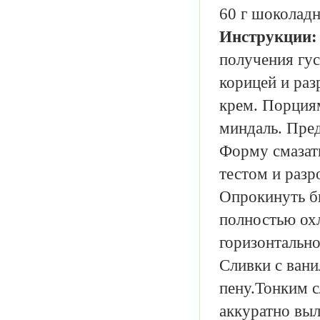
60 г шоколад
Инструкции
получения гу
корицей и раз
крем. Порция
миндаль. Пред
Форму смазат
тестом и разр
Опрокинуть б
полностью охл
горизонтально
Сливки с вани
пену.Тонким с
аккуратно вы