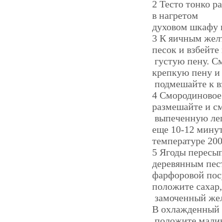
2 Тесто тонко р
в нагретом
духовом шкафу п
3 К яичным желт
песок и взбейте 
густую пену. См
крепкую пену и 
подмешайте к в
4 Смородиновое 
размешайте и с
выпеченную леп
еще 10-12 мину
температуре 200°
5 Ягоды пересы
деревянным пес
фарфоровой посу
положите сахар,
замоченный жел
В охлажденный
положите малин