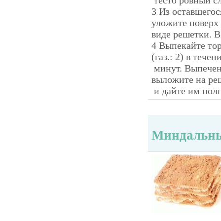
тесто ровный сл
3 Из оставшегос
уложите поверх
виде решетки. В
4 Выпекайте то
(газ.: 2) в течен
минут. Выпеченн
выложите на ре
и дайте им пол
Миндальны