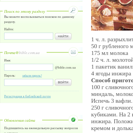
Поиск по этому разделу
Вы можете воспользоваться поиском по данному
разделу.
Найти:
1 ч. л. разрыхли
50 г рубленого 
175 мл молока
Почта@
bible.com.ua
1/2 ч. л. молот
Имя:
1 пакетик ванил
@bible.com.ua
4 ягоды инжира
Пароль:
забыли пароль?
Способ пригот
100 г сливочног
миндаль, молоко 
Регистрация в библейской почте
Испечь 3 вафли.
250 г сливочног
кубиками. На 2 
Обновления сайта
инжира. Положит
кремом и дольк
Подпишитесь на еженедельную рассылку вопросов
и ответов.