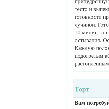
припудренную
тесто и выпек
готовности пр
лучиной. Гото
10 минут, зат
остывания. Ос
Каждую полови
подогретым а
растопленным
Торт
Вам потребу