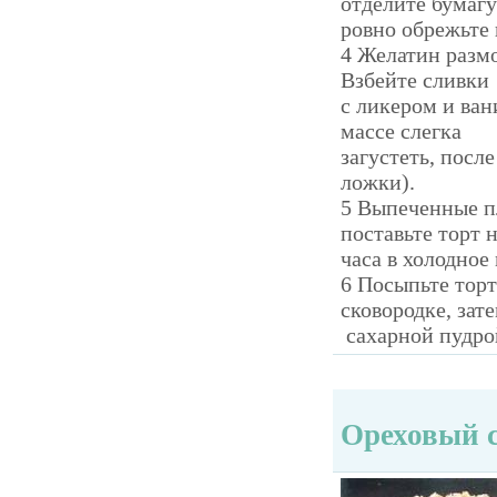
отделите бумагу
ровно обрежьте 
4 Желатин размо
Взбейте сливки
с ликером и ван
массе слегка
загустеть, посл
ложки).
5 Выпеченные п
поставьте торт н
часа в холодное
6 Посыпьте тор
сковородке, зат
сахарной пудро
Ореховый 