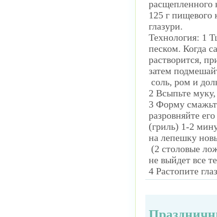
расщепленного 
125 г пищевого 
глазури.
Технология: 1 
песком. Когда с
растворится, пр
затем подмешай
соль, ром и дол
2 Всыпьте муку
3 Форму смажьте
разровняйте его
(гриль) 1-2 мин
на лепешку новы
(2 столовые лож
не выйдет все те
4 Растопите гла
Праздничн