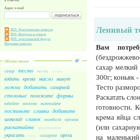
Адрес e-mail:
Ленивый т
RSS: Христианские новости
RSS: Вопросы и ответы
RSS: христианский форум
Мировые новости
Вам потреб
(бездрожжевое
Облако тегов
сахар мелкий 
тесто
сахар
теста
сахара
300г; коньяк -
масло
взбить
крема
минут
Тесто разморо
ложки
добавить
сахарной
формы
столовые
положите
Раскатать сло
молоко
взбейте
выпекайте
готовности. 
сливки
добавьте
поставьте
крема яйца сл
сливок
шоколад
миндаля
кремом
(или сахарну
раскатайте
приготовления
украсить
орехи
сахаром
на маленький
смесь