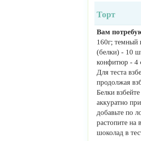
Торт
Вам потребу
160г; темный 
(белки) - 10 
конфитюр - 4 
Для теста взб
продолжая взб
Белки взбейте
аккуратно при
добавьте по л
растопите на в
шоколад в те