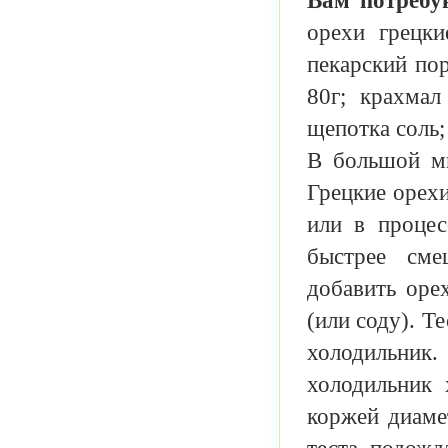
Вам потребу
орехи грецки
пекарский пор
80г; крахмал
щепотка соль; 
В большой ми
Грецкие орехи
или в процес
быстрее сме
добавить оре
(или соду). Т
холодильник
холодильник 
коржей диамет