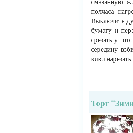
смазанную жи
полчаса нагр
Выключить дух
бумагу и пер
срезать у гот
середину взб
киви нарезать
Торт "Зим