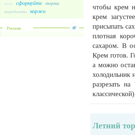
сформуйте
торта
время
чтобы крем н
коржи
ингредиенты
крем загусте
присыпать сах
Реклама
плотная коро
сахаром. В о
Крем готов. Г
а можно оста
холодильник н
разрезать на
классической)
Летний тор