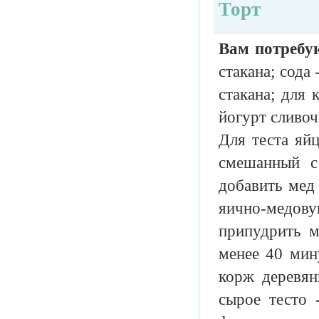
Торт
Вам потребу
стакана; сода 
стакана; для 
йогурт сливоч
Для теста яйц
смешанный с
добавить мед
яично-медову
припудрить м
менее 40 мин
корж деревян
сырое тесто 