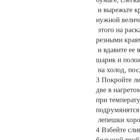
и вырежьте кр
нужной велич
этого на раск
резными края
и вдавите ее 
шарик и полож
на холод, пос
3 Покройте ли
две в нагрет
при температур
подрумянятся
лепешки хоро
4 Взбейте сли
большой труб