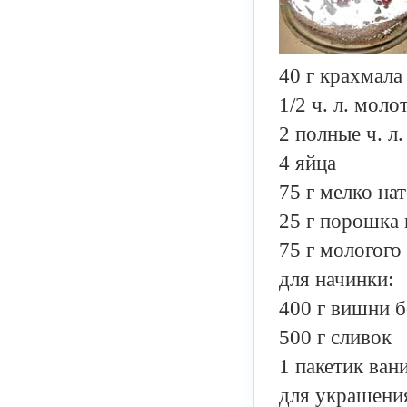
40 г крахмала
1/2 ч. л. мол
2 полные ч. л
4 яйца
75 г мелко на
25 г порошка 
75 г мологого
для начинки:
400 г вишни б
500 г сливок
1 пакетик ван
для украшени