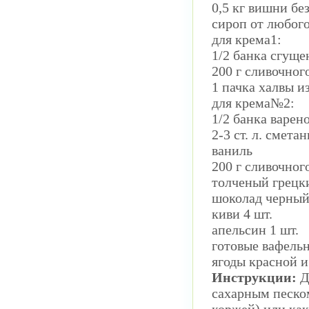
0,5 кг вишни бе
сироп от любого
для крема1:
1/2 банка сгуще
200 г сливочног
1 пачка халвы и
для крема№2:
1/2 банка варен
2-3 ст. л. смета
ваниль
200 г сливочног
толченый грецк
шоколад черный
киви 4 шт.
апельсин 1 шт.
готовые вафель
ягоды красной 
Инструкции:
Д
сахарным песком