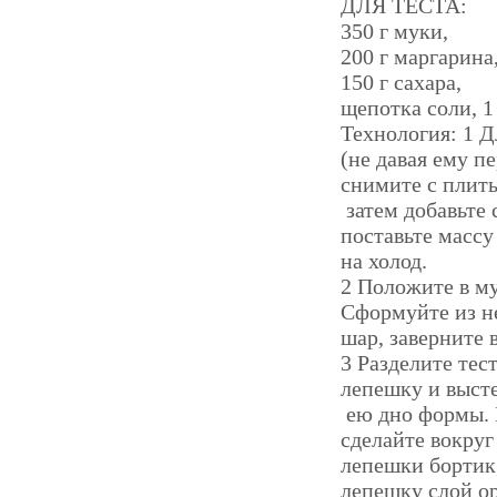
ДЛЯ ТЕСТА:
350 г муки,
200 г маргарина
150 г сахара,
щепотка соли, 1
Технология: 1 Д
(не давая ему п
снимите с плит
затем добавьте 
поставьте массу
на холод.
2 Положите в му
Сформуйте из н
шар, заверните 
3 Разделите тес
лепешку и выст
ею дно формы. И
сделайте вокруг
лепешки бортик,
лепешку слой о