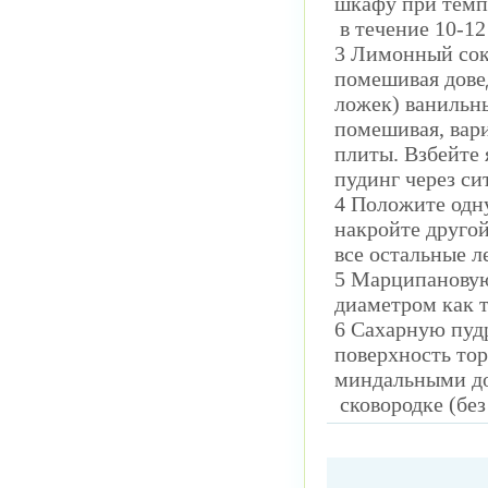
шкафу при темпе
в течение 10-12
3 Лимонный сок 
помешивая довед
ложек) ванильны
помешивая, вари
плиты. Взбейте 
пудинг через си
4 Положите одну
накройте другой
все остальные ле
5 Марципановую 
диаметром как т
6 Сахарную пудр
поверхность тор
миндальными до
сковородке (без