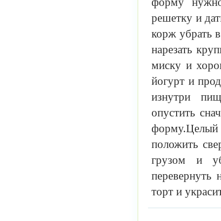
форму нужно
решетку и дат
корж убрать в
нарезать кру
миску и хоро
йогурт и про
изнутри пи
опустить сна
форму.Целый
положить све
грузом и у
перевернуть 
торт и украси