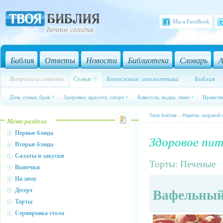
Мы в FaceBook
Библия
Ответы
Новости
Библиотека
Словарь
А
Вопросы и ответы:
Семья
Богословие, апологетика
Библия
Дом, семья, брак
Здоровье, красота, спорт
Алкоголь, водка, пиво
Нравств
Твоя Библия
»
Рецепты здоровой
Меню раздела
Первые блюда
Здоровое пит
Вторые блюда
Салаты и закуски
Торты: Печеные
Выпечки
На зиму
Вафельный
Десерт
Торты
Сервировка стола